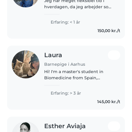
Jeg har meget fleksibel tid i
hverdagen, da jeg arbejder som
selvstændig DJ i mit sabbatår.
Gennem mit arbejde i
Erfaring: < 1 år
hjemmeplejen har jeg erfaring
150,00 kr./t
med omsorg, ansvar og
førstehjælp samt..
Laura
Barnepige i Aarhus
Hi! I'm a master's student in
Biomedicine from Spain,
currently doing my thesis in
Aarhus. I'm fluent in English,
Erfaring: > 3 år
conversational in French, and a
145,00 kr./t
beginner in German. I have over
a..
Esther Aviaja