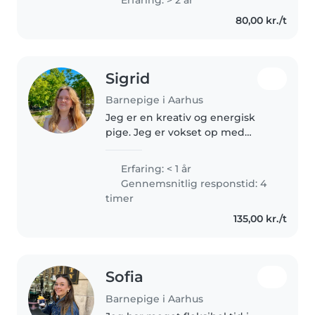
sommeren er slut. Jeg er kreativ,
80,00 kr./t
omsorgsfuld, rolig, elsker at..
Sigrid
Barnepige i Aarhus
Jeg er en kreativ og energisk
pige. Jeg er vokset op med
yngre søskende, fætre og
kusiner som jeg har passet og
Erfaring: < 1 år
leget med mange år. Jeg sætter
Gennemsnitlig responstid: 4
stor fokus på så vidt muligt at
timer
have..
135,00 kr./t
Sofia
Barnepige i Aarhus