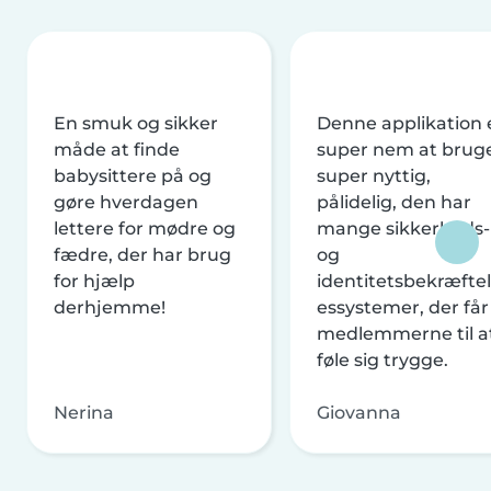
En smuk og sikker
Denne applikation 
måde at finde
super nem at brug
babysittere på og
super nyttig,
gøre hverdagen
pålidelig, den har
lettere for mødre og
mange sikkerheds-
fædre, der har brug
og
for hjælp
identitetsbekræftel
derhjemme!
essystemer, der får
medlemmerne til a
føle sig trygge.
Nerina
Giovanna