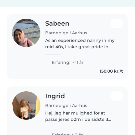
Sabeen
Barnepige i Aarhus
As an experienced nanny in my
mid-40s, I take great pride in
providing a nurturing and
enriching environment for
Erfaring: > 11 år
children. With over 11 years of
150,00 kr./t
experience caring for toddlers,
preschoolers,..
Ingrid
Barnepige i Aarhus
Hej, jeg har mulighed for at
passe jeres børn i de sidste 3
uger af sommerferien, jeg skal
videre på efterskole efter
Erfaring: > 2 år