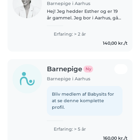
Barnepige i Aarhus
Hej! Jeg hedder Esther og er 19
år gammel. Jeg bor i Aarhus, går
på Aarhus Business College og
arbejder på en restaurant på
Erfaring: > 2 år
Aarhus Ø. Jeg elsker børn af hele
140,00 kr./t
mit hjerte – det er..
Barnepige
Ny
Barnepige i Aarhus
Bliv medlem af Babysits for
at se denne komplette
profil.
Erfaring: > 5 år
160,00 kr./t