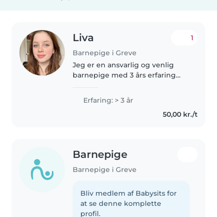
Liva
1
Barnepige i Greve
Jeg er en ansvarlig og venlig
barnepige med 3 års erfaring
med at passe børn i børnehave-
og skolealderen. Jeg har erfaring
Erfaring: > 3 år
med børn med særlige behov,
50,00 kr./t
herunder ADHD. Jeg er
komfortabel..
Barnepige
Barnepige i Greve
Bliv medlem af Babysits for
at se denne komplette
profil.