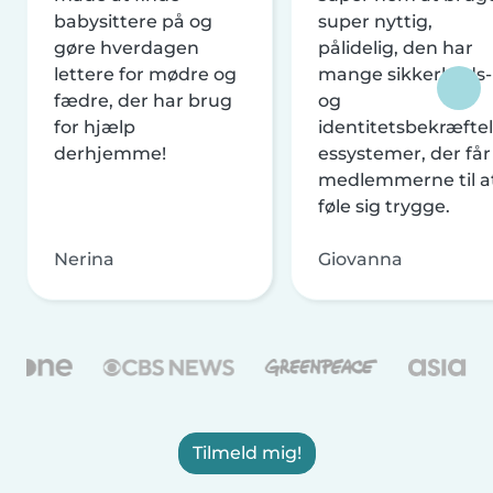
babysittere på og
super nyttig,
gøre hverdagen
pålidelig, den har
lettere for mødre og
mange sikkerheds-
fædre, der har brug
og
for hjælp
identitetsbekræftel
derhjemme!
essystemer, der får
medlemmerne til a
føle sig trygge.
Nerina
Giovanna
Tilmeld mig!