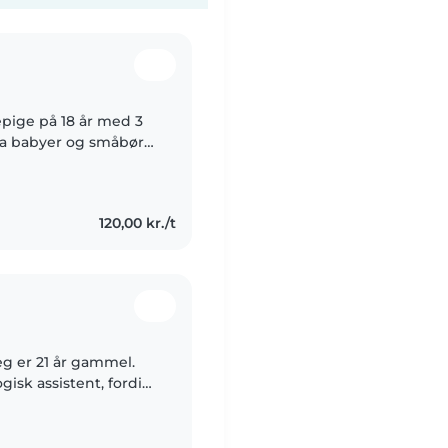
epige på 18 år med 3
 fra babyer og småbørn
v og elsker at tegne,
120,00 kr./t
eg er 21 år gammel.
sk assistent, fordi
ære med til at skabe