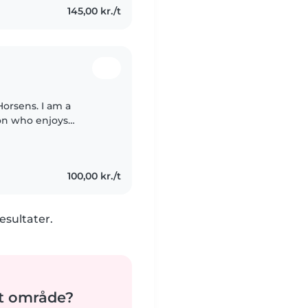
145,00 kr./t
Horsens. I am a
son who enjoys
100,00 kr./t
esultater.
it område?