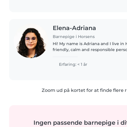
Elena-Adriana
Barnepige i Horsens
Hi! My name is Adriana and I live in 
friendly, calm and responsible per
spending time with children. I have experience taking
care of babies and young..
Erfaring: < 1 år
Zoom ud på kortet for at finde flere r
Ingen passende barnepige i d