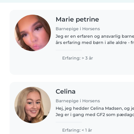
Marie petrine
Barnepige i Horsens
Jeg er en erfaren og ansvarlig barn
års erfaring med børn i alle aldre -
til skolebørn. Jeg er tålmodig og sjo
læse,..
Erfaring: > 3 år
Celina
Barnepige i Horsens
Hej, jeg hedder Celina Madsen, og j
Jeg er i gang med GF2 som pædagogi
jeg elsker at arbejde med børn og v
trygge, sjove og..
Erfaring: < 1 år