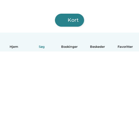
Kort
Hjem
Søg
Bookinger
Beskeder
Favoritter
Dansk
Hvordan det virker
Hjælp
Vilkår og privatliv
Priser
Oplysninger om virksomhed
Babysits for Work
Standarder for fællesskabet