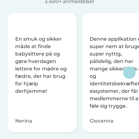
3.400+ anmeldelser
En smuk og sikker
Denne applikation 
måde at finde
super nem at brug
babysittere på og
super nyttig,
gøre hverdagen
pålidelig, den har
lettere for mødre og
mange sikkerheds-
fædre, der har brug
og
for hjælp
identitetsbekræftel
derhjemme!
essystemer, der får
medlemmerne til a
føle sig trygge.
Nerina
Giovanna