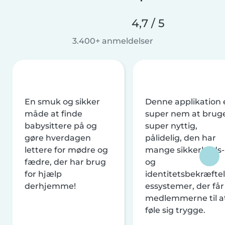
4,7 / 5
3.400+ anmeldelser
En smuk og sikker
Denne applikation 
måde at finde
super nem at brug
babysittere på og
super nyttig,
gøre hverdagen
pålidelig, den har
lettere for mødre og
mange sikkerheds-
fædre, der har brug
og
for hjælp
identitetsbekræftel
derhjemme!
essystemer, der får
medlemmerne til a
føle sig trygge.