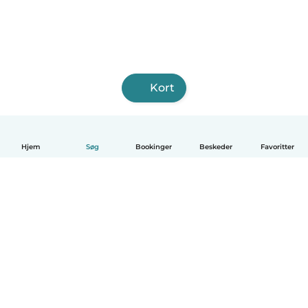
Kort
Hjem
Søg
Bookinger
Beskeder
Favoritter
Dansk
Hvordan det virker
Hjælp
Vilkår og privatliv
Priser
Oplysninger om virksomhed