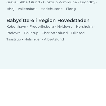
Greve
Albertslund
Glostrup Kommune
Brøndby
Ishøj
Vallensbæk
Hedehusene
Fløng
Babysittere i Region Hovedstaden
København
Frederiksberg
Hvidovre
Hørsholm
Rødovre
Ballerup
Charlottenlund
Hillerød
Taastrup
Helsingør
Albertslund