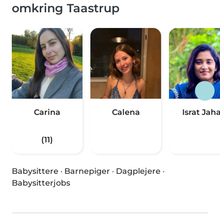
omkring Taastrup
Carina
Calena
Israt Jah
(11)
Babysittere
·
Barnepiger
·
Dagplejere
·
Babysitterjobs