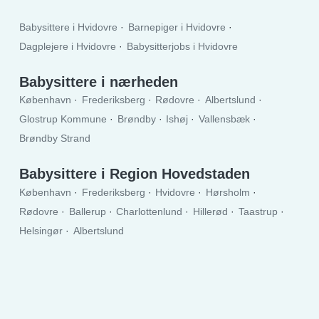
Babysittere i Hvidovre
Barnepiger i Hvidovre
Dagplejere i Hvidovre
Babysitterjobs i Hvidovre
Babysittere i nærheden
København
Frederiksberg
Rødovre
Albertslund
Glostrup Kommune
Brøndby
Ishøj
Vallensbæk
Brøndby Strand
Babysittere i Region Hovedstaden
København
Frederiksberg
Hvidovre
Hørsholm
Rødovre
Ballerup
Charlottenlund
Hillerød
Taastrup
Helsingør
Albertslund