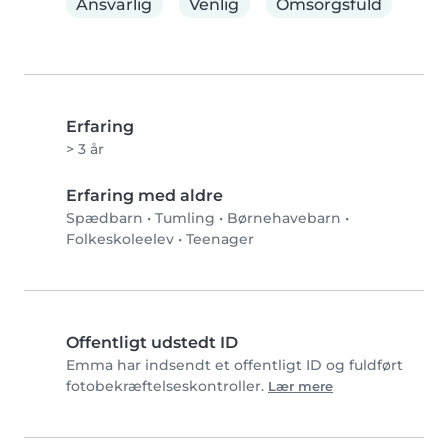
Ansvarlig
Venlig
Omsorgsfuld
Erfaring
> 3 år
Erfaring med aldre
Spædbarn
•
Tumling
•
Børnehavebarn
•
Folkeskoleelev
•
Teenager
Offentligt udstedt ID
Emma har indsendt et offentligt ID og fuldført
fotobekræftelseskontroller.
Lær mere