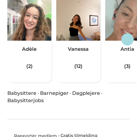
Adèle
Vanessa
Antia
(2)
(12)
(3)
Babysittere
·
Barnepiger
·
Dagplejere
·
Babysitterjobs
•
Gratis tilmelding
Rapportér medlem