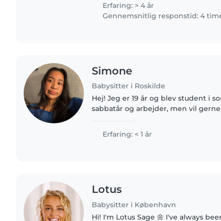
around Europe and South..
Erfaring: > 4 år
Gennemsnitlig responstid: 4 tim
Simone
Babysitter i Roskilde
Hej! Jeg er 19 år og blev student i 
sabbatår og arbejder, men vil gerne 
at passe børn. Jeg er rolig, ansvarsb
omsorgsfuld, og kommer..
Erfaring: < 1 år
Lotus
Babysitter i København
Hi! I'm Lotus Sage 🌼 I've always been happiest around