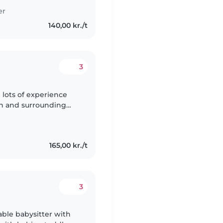
er
140,00 kr./t
3
h lots of experience
n and surrounding
perience, I offer my
165,00 kr./t
3
iable babysitter with