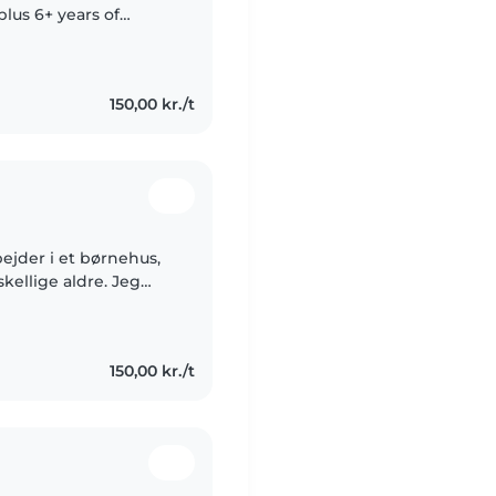
 ones has been a big
150,00 kr./t
bejder i et børnehus,
llige aldre. Jeg
ng og er tryg ved både
150,00 kr./t