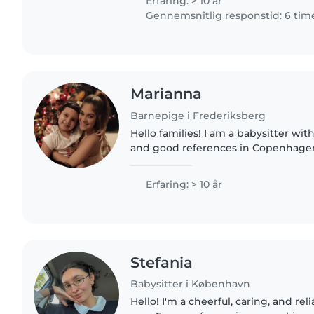
Erfaring: > 10 år
Gennemsnitlig responstid: 6 tim
Marianna
Barnepige i Frederiksberg
Hello families! I am a babysitter wit
and good references in Copenhage
areas. With more than 10 years of ex
babysitting service..
Erfaring: > 10 år
Stefania
Babysitter i København
Hello! I'm a cheerful, caring, and rel