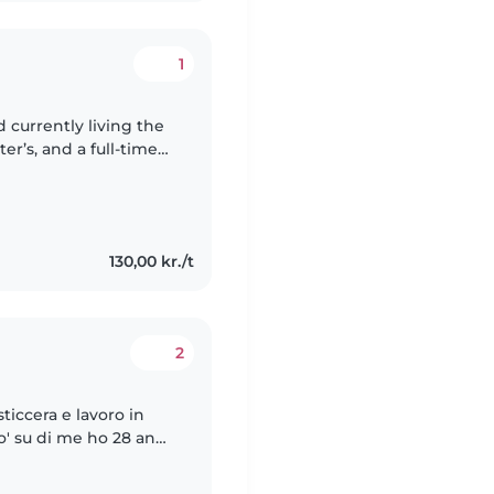
1
nd currently living the
ter’s, and a full-time
ergy (and patience!)..
130,00 kr./t
2
ticcera e lavoro in
' su di me ho 28 anni
nni, avendo cosí tanta