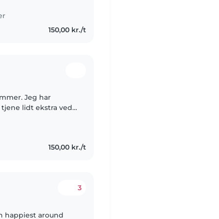
er
150,00 kr./t
sommer. Jeg har
tjene lidt ekstra ved
evidst og
150,00 kr./t
3