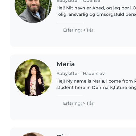
Babysitter i Odense
Hej! Mit navn er Abed, og jeg bor i 
rolig, ansvarlig og omsorgsfuld pers
at tilbringe tid sammen med børn. J
og gør altid..
Erfaring: < 1 år
Maria
Babysitter i Haderslev
Hej! My name is Maria, i come from
student here in Denmark,future eng
needs teacher . I speak romanian,en
and a little danish..
Erfaring: > 1 år