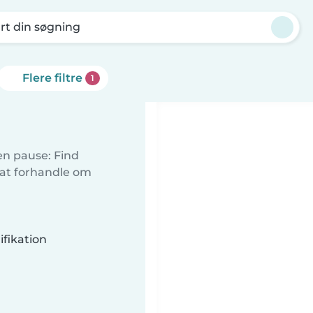
rt din søgning
Flere filtre
1
 en pause: Find
 at forhandle om
fikation