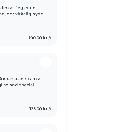
Odense. Jeg er en
on, der virkelig nyder
eg har et stort hjerte
100,00 kr./t
 Romania and i am a
lish and special
glish,a little german
125,00 kr./t