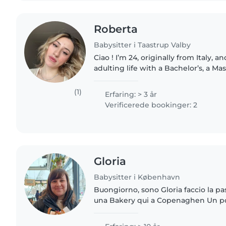
Roberta
Babysitter i Taastrup Valby
Ciao ! I’m 24, originally from Italy, a
adulting life with a Bachelor’s, a Mas
job. But don’t worry – I still have en
(1)
Erfaring: > 3 år
Verificerede bookinger: 2
Gloria
Babysitter i København
Buongiorno, sono Gloria faccio la pas
una Bakery qui a Copenaghen Un po
e ho 2 sorelle più piccole di 13 e 9 a
differenza..