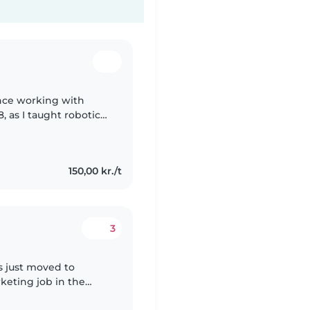
ence working with
 as I taught robotics
I am a patient,
150,00 kr./t
3
s just moved to
keting job in the
nths backpacking