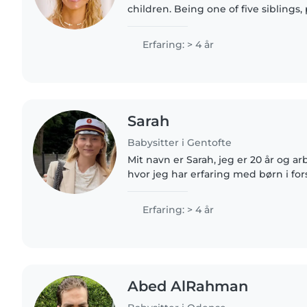
children. Being one of five siblings, plus 6+ years of
babysitting, means caring for little
part of my life...
Erfaring: > 4 år
Sarah
Babysitter i Gentofte
Mit navn er Sarah, jeg er 20 år og ar
hvor jeg har erfaring med børn i forske
tilbyder babysitting og barnepasni
leg, putning,..
Erfaring: > 4 år
Abed AlRahman