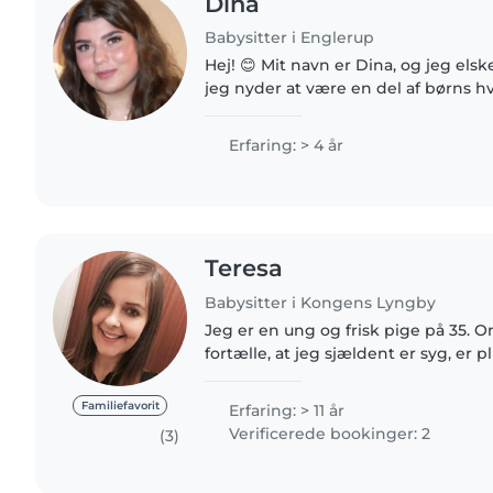
Dina
Babysitter i Englerup
Hej! 😊 Mit navn er Dina, og jeg elsker at babysitte, fordi
jeg nyder at være en del af børns h
deres trivsel og udvikling. Jeg synes,
givende..
Erfaring: > 4 år
Teresa
Babysitter i Kongens Lyngby
Jeg er en ung og frisk pige på 35. 
fortælle, at jeg sjældent er syg, er 
tålmodig, livsglad, ansvarsbevidst og
skabe trygge..
Familiefavorit
Erfaring: > 11 år
Verificerede bookinger: 2
(3)