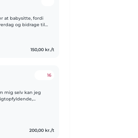
verdag og bidrage til
 det er utroligt
150,00 kr./t
16
Om mig selv kan jeg
pligtopfyldende,
 generelt er god til at
200,00 kr./t