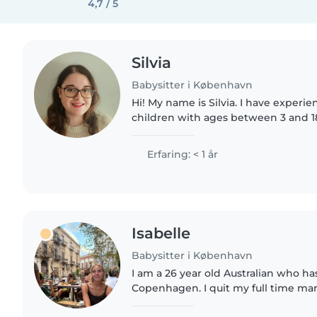
4,7 / 5
Silvia
Babysitter i København
Hi! My name is Silvia. I have experi
children with ages between 3 and 18,
and programming to various groups. 
responsible, and..
Erfaring: < 1 år
Isabelle
Babysitter i København
I am a 26 year old Australian who ha
Copenhagen. I quit my full time mar
middle of last year and spent 8 mo