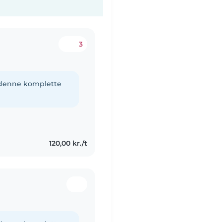
3
e denne komplette
120,00 kr./t