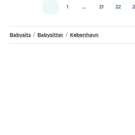
1
...
21
22
2
Babysits
Babysitter
København