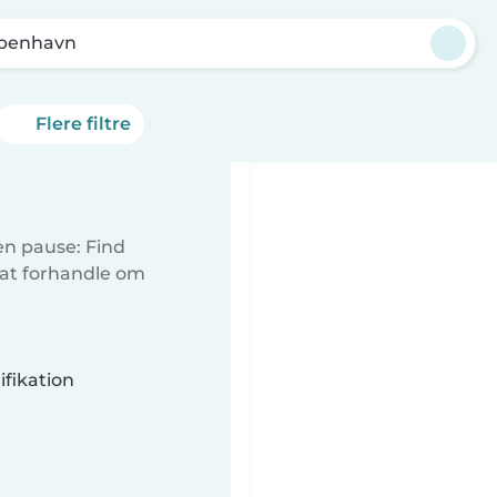
benhavn
Flere filtre
 en pause: Find
 at forhandle om
fikation