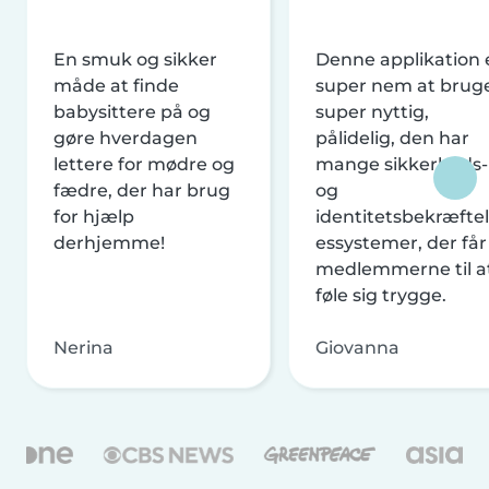
En smuk og sikker
Denne applikation 
måde at finde
super nem at brug
babysittere på og
super nyttig,
gøre hverdagen
pålidelig, den har
lettere for mødre og
mange sikkerheds-
fædre, der har brug
og
for hjælp
identitetsbekræftel
derhjemme!
essystemer, der får
medlemmerne til a
føle sig trygge.
Nerina
Giovanna