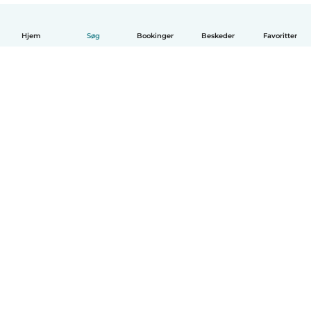
Hjem
Søg
Bookinger
Beskeder
Favoritter
Dansk
Hvordan det virker
Hjælp
Vilkår og privatliv
Priser
Oplysninger om virksomhed
Babysits for Work
Standarder for fællesskabet
© Babysits B.V.