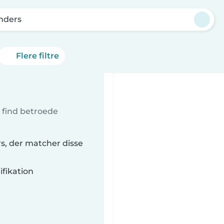
nders
Flere filtre
- find betroede
rs, der matcher disse
fikation