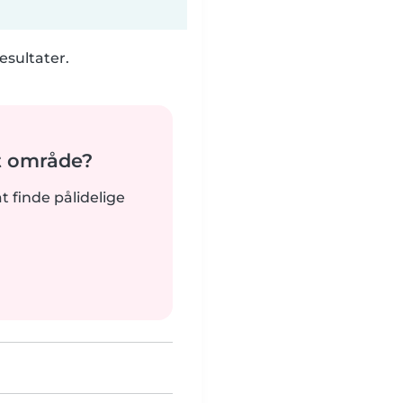
esultater.
it område?
at finde pålidelige