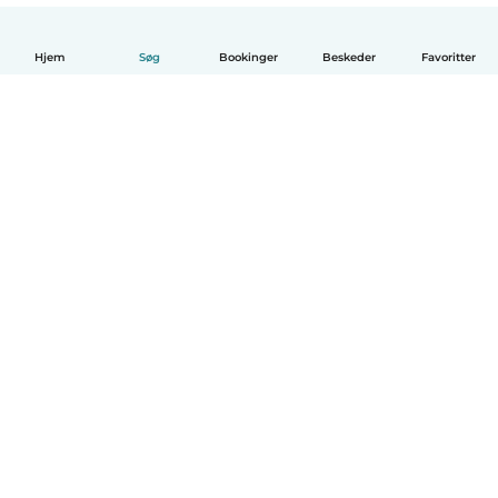
Hjem
Søg
Bookinger
Beskeder
Favoritter
Dansk
Hvordan det virker
Hjælp
Vilkår og privatliv
Priser
Oplysninger om virksomhed
Babysits for Work
Standarder for fællesskabet
© Babysits B.V.