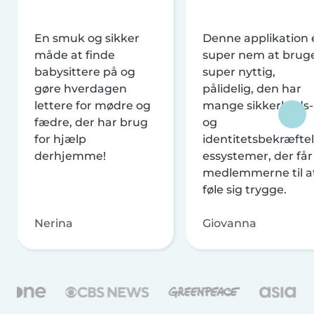
En smuk og sikker
Denne applikation 
måde at finde
super nem at brug
babysittere på og
super nyttig,
gøre hverdagen
pålidelig, den har
lettere for mødre og
mange sikkerheds-
fædre, der har brug
og
for hjælp
identitetsbekræftel
derhjemme!
essystemer, der får
medlemmerne til a
føle sig trygge.
Nerina
Giovanna