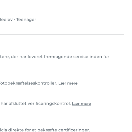
leelev
•
Teenager
ittere, der har leveret fremragende service inden for
t fotobekræftelseskontroller.
Lær mere
har afsluttet verificeringskontrol.
Lær mere
ricia direkte for at bekræfte certificeringer.