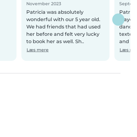
November 2023
Septem
Patricia was absolutely
Patric
wonderful with our 5 year old.
played
We had friends that had used
danced
her before and felt very lucky
texted
to book her as well. Sh..
and I w
Læs mere
Læs me