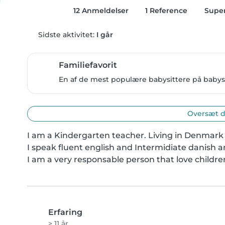
12 Anmeldelser
1 Reference
Super
Sidste aktivitet:
I går
Familiefavorit
En af de mest populære babysittere på babysit
Oversæt d
I am a Kindergarten teacher. Living in Denmark 
I speak fluent english and Intermidiate danish a
I am a very responsable person that love childre
Erfaring
> 11 år