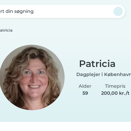
rt din søgning
atricia
Patricia
Dagplejer i Københav
Alder
Timepris
59
200,00 kr./t