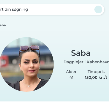
rt din søgning
aba
Saba
Dagplejer i Københav
Alder
Timepris
41
150,00 kr./t