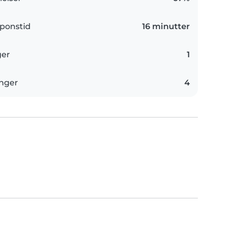
ponstid
16 minutter
ger
1
inger
4