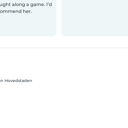
ught along a game. I’d
ecommend her.
on Hovedstaden