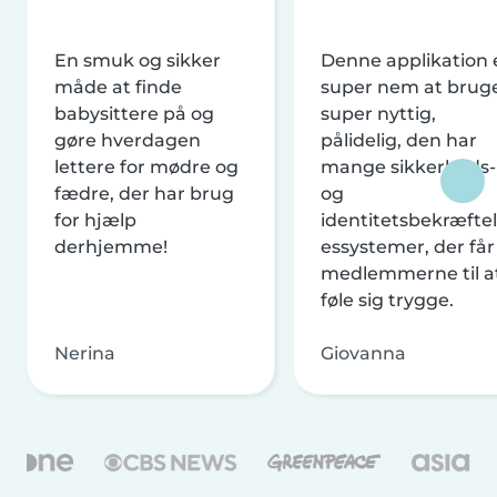
En smuk og sikker
Denne applikation 
måde at finde
super nem at brug
babysittere på og
super nyttig,
gøre hverdagen
pålidelig, den har
lettere for mødre og
mange sikkerheds-
fædre, der har brug
og
for hjælp
identitetsbekræftel
derhjemme!
essystemer, der får
medlemmerne til a
føle sig trygge.
Nerina
Giovanna