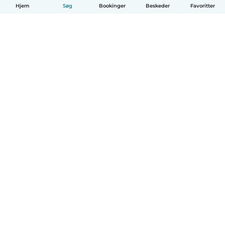
Hjem
Søg
Bookinger
Beskeder
Favoritter
Dansk
Hvordan det virker
Hjælp
Vilkår og privatliv
Priser
Oplysninger om virksomhed
Babysits for Work
Standarder for fællesskabet
© Babysits B.V.