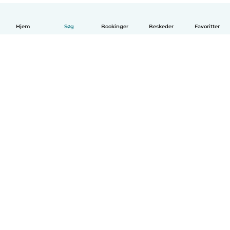
Hjem
Søg
Bookinger
Beskeder
Favoritter
Dansk
Hvordan det virker
Hjælp
Vilkår og privatliv
Priser
Oplysninger om virksomhed
Babysits for Work
Standarder for fællesskabet
© Babysits B.V.