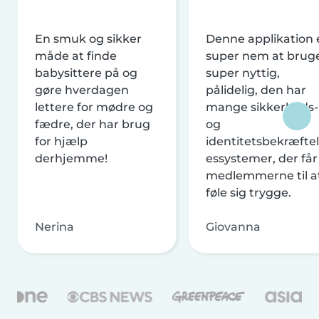
En smuk og sikker
Denne applikation 
måde at finde
super nem at brug
babysittere på og
super nyttig,
gøre hverdagen
pålidelig, den har
lettere for mødre og
mange sikkerheds-
fædre, der har brug
og
for hjælp
identitetsbekræftel
derhjemme!
essystemer, der får
medlemmerne til a
føle sig trygge.
Nerina
Giovanna