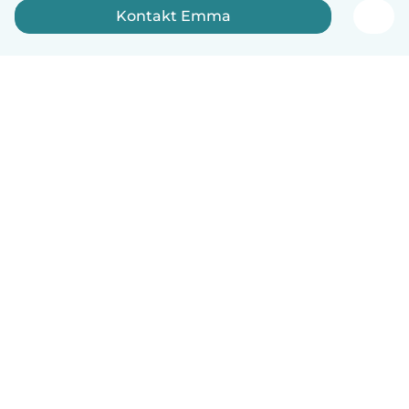
Kontakt Emma
Dansk
Hvordan det virker
Hjælp
Vilkår og privatliv
Priser
Oplysninger om virksomhed
Babysits for Work
Standarder for fællesskabet