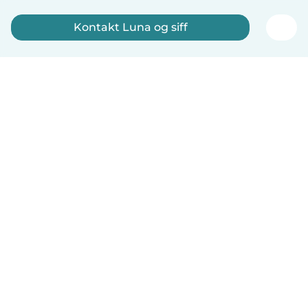
Kontakt Luna og siff
Tilmeld dig nu
Dansk
Hvordan det virker
Hjælp
Vilkår og privatliv
Priser
Oplysninger om virksomhed