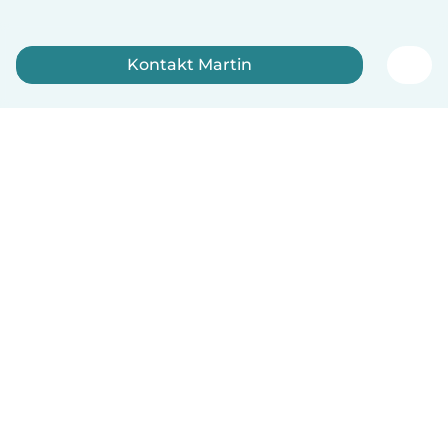
Kontakt Martin
Tilmeld dig nu
Dansk
Hvordan det virker
Hjælp
Vilkår og privatliv