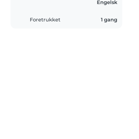
Engelsk
Foretrukket
1 gang