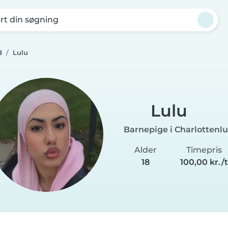
rt din søgning
d
Lulu
Lulu
Barnepige i Charlottenl
Alder
Timepris
18
100,00 kr./t