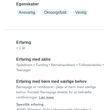
Egenskaber
Ansvarlig
Omsorgsfuld
Venlig
Erfaring
< 1 år
Erfaring med aldre
Spædbarn
•
Tumling
•
Børnehavebarn
•
Folkeskoleelev
•
Teenager
Erfaring med børn med særlige behov
Barnepige er certificeret i pleje af børn med særlige
behov. Kontakt Barnepige direkte for at bekræfte
certificeringer.
Lær mere
Specifik erfaring
ADHD (Attention Deficit Hyperactivity Disorder)
•