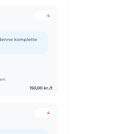
4
e denne komplette
den
150,00 kr./t
4