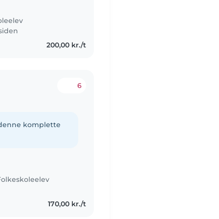
oleelev
 siden
200,00 kr./t
6
e denne komplette
Folkeskoleelev
170,00 kr./t