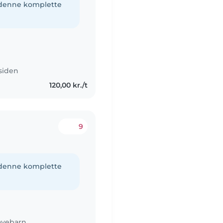
e denne komplette
 siden
120,00 kr./t
9
e denne komplette
avebarn