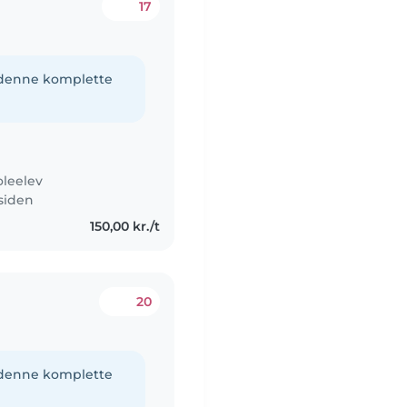
17
e denne komplette
oleelev
 siden
150,00 kr./t
20
e denne komplette