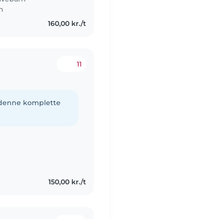
en
160,00 kr./t
11
e denne komplette
150,00 kr./t