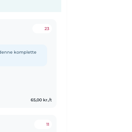
23
e denne komplette
65,00 kr./t
11