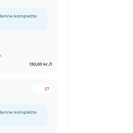
e denne komplette
n
130,00 kr./t
27
e denne komplette