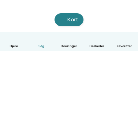
Kort
Hjem
Søg
Bookinger
Beskeder
Favoritter
Dansk
Hvordan det virker
Hjælp
Vilkår og privatliv
Priser
Oplysninger om virksomhed
Babysits for Work
Standarder for fællesskabet