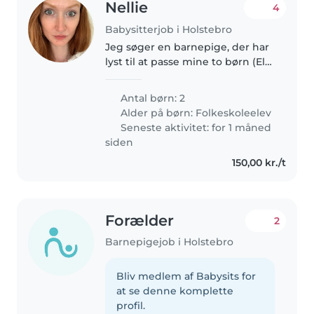
Nellie
4
Babysitterjob i Holstebro
Jeg søger en barnepige, der har
lyst til at passe mine to børn (Ella
på 9 og Theo på 5 år) et par
gange om måneden :) De elsker
Antal børn: 2
at hygge med kreative ting, eller
Alder på børn:
Folkeskoleelev
hygge med YouTube,..
Seneste aktivitet: for 1 måned
siden
150,00 kr./t
Forælder
2
Barnepigejob i Holstebro
Bliv medlem af Babysits for
at se denne komplette
profil.