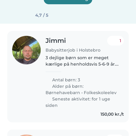
4,7 / 5
Jimmi
1
Babysitterjob i Holstebro
3 dejlige børn som er meget
kærlige på henholdsvis 5-6-9 år.
Mine to drenge elsker at lege
ude og være aktive. Min pige på
Antal børn: 3
9 år kan godt lide at lave
Alder på børn:
kreative ting
Børnehavebarn
•
Folkeskoleelev
Seneste aktivitet: for 1 uge
siden
150,00 kr./t