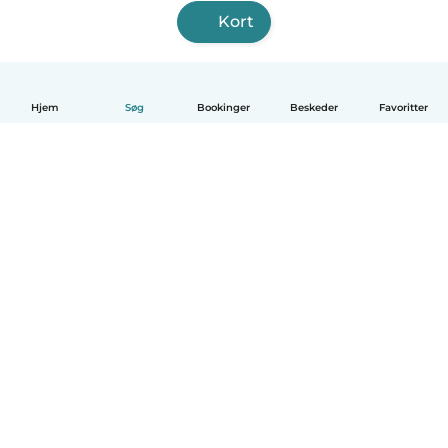
Kort
Hjem
Søg
Bookinger
Beskeder
Favoritter
Dansk
Hvordan det virker
Hjælp
Vilkår og privatliv
Priser
Oplysninger om virksomhed
Babysits for Work
Standarder for fællesskabet