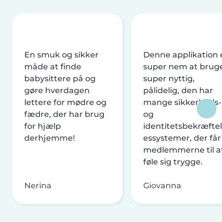
En smuk og sikker
Denne applikation 
måde at finde
super nem at brug
babysittere på og
super nyttig,
gøre hverdagen
pålidelig, den har
lettere for mødre og
mange sikkerheds-
fædre, der har brug
og
for hjælp
identitetsbekræftel
derhjemme!
essystemer, der får
medlemmerne til a
føle sig trygge.
Nerina
Giovanna