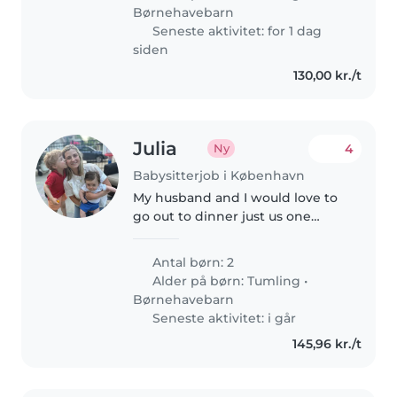
enfants à la crèche, leur..
Børnehavebarn
Seneste aktivitet: for 1 dag
siden
130,00 kr./t
Julia
4
Ny
Babysitterjob i København
My husband and I would love to
go out to dinner just us one
night on our vacation in
Copenhagen. We are looking for
Antal børn: 2
someone to babysit our two
Alder på børn:
Tumling
•
boys, ages 4 and 18 months for a
Børnehavebarn
couple..
Seneste aktivitet: i går
145,96 kr./t