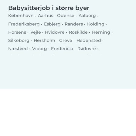
Babysitterjob i større byer
København
Aarhus
Odense
Aalborg
Frederiksberg
Esbjerg
Randers
Kolding
Horsens
Vejle
Hvidovre
Roskilde
Herning
Silkeborg
Hørsholm
Greve
Hedensted
Næstved
Viborg
Fredericia
Rødovre
Charlottenlund
Ballerup
Køge
Hillerød
Taastrup
Helsingør
Holstebro
Slagelse
Albertslund
Holbæk
Sønderborg
Svendborg
Allerød Kommune
Hjørring
Nørresundby
Glostrup Kommune
Ringsted