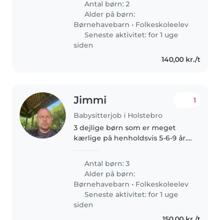
Antal børn: 2
vi ingen institution og mulighed
Alder på børn:
for børnepasning i DK inden..
Børnehavebarn
•
Folkeskoleelev
Seneste aktivitet: for 1 uge
siden
140,00 kr./t
Jimmi
1
Babysitterjob i Holstebro
3 dejlige børn som er meget
kærlige på henholdsvis 5-6-9 år.
Mine to drenge elsker at lege
ude og være aktive. Min pige på
Antal børn: 3
9 år kan godt lide at lave
Alder på børn:
kreative ting
Børnehavebarn
•
Folkeskoleelev
Seneste aktivitet: for 1 uge
siden
150,00 kr./t