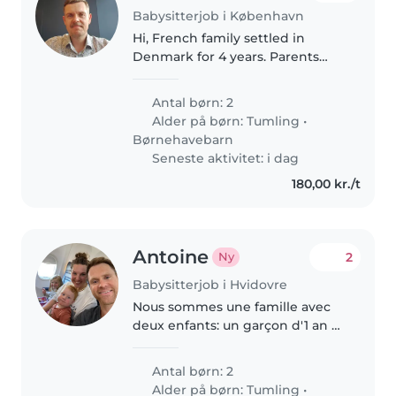
Babysitterjob i København
Hi, French family settled in
Denmark for 4 years. Parents
speak English and French, kids
speak French and Danish. Mostly
Antal børn: 2
looking for a baby sitter who can
Alder på børn:
Tumling
•
watch the kids during..
Børnehavebarn
Seneste aktivitet: i dag
180,00 kr./t
Antoine
2
Ny
Babysitterjob i Hvidovre
Nous sommes une famille avec
deux enfants: un garçon d'1 an et
demi, et une fille de 4 ans. Nous
cherchons de l'aide en fin
Antal børn: 2
d'aprem et soirée. Ex: récupérer
Alder på børn:
Tumling
•