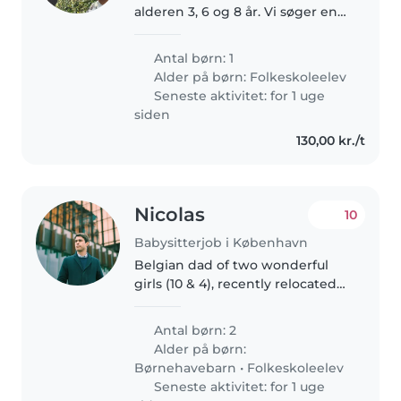
alderen 3, 6 og 8 år. Vi søger en
barnepige (m/k) som kan være
med vores søn på 6,5 år. Han har
Antal børn: 1
skolevægring og går i 0.kl. Vi
Alder på børn:
Folkeskoleelev
søger en, som kan være..
Seneste aktivitet: for 1 uge
siden
130,00 kr./t
Nicolas
10
Babysitterjob i København
Belgian dad of two wonderful
girls (10 & 4), recently relocated
to Copenhagen. We love books,
music, bike rides, playground
Antal børn: 2
adventures and cozy evenings at
Alder på børn:
home. Looking for a kind..
Børnehavebarn
•
Folkeskoleelev
Seneste aktivitet: for 1 uge