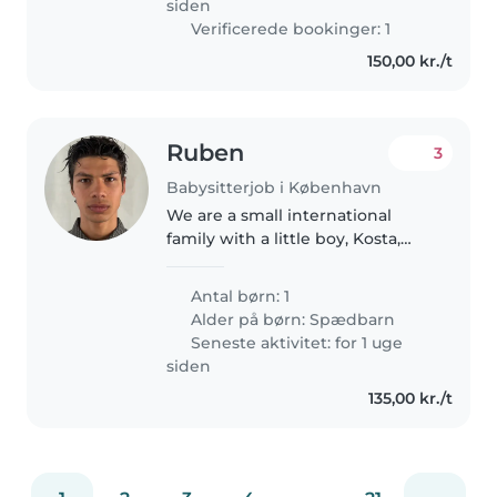
siden
Verificerede bookinger: 1
150,00 kr./t
Ruben
3
Babysitterjob i København
We are a small international
family with a little boy, Kosta,
who is almost one year old. We
are French and Serbian and
Antal børn: 1
currently spending some time in
Alder på børn:
Spædbarn
Copenhagen. Kosta is curious,..
Seneste aktivitet: for 1 uge
siden
135,00 kr./t