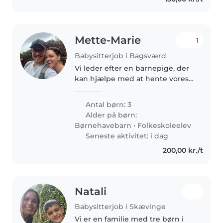
Mette-Marie
1
Babysitterjob i Bagsværd
Vi leder efter en barnepige, der
kan hjælpe med at hente vores
tre børn fra skole og børnehave.
Alle børn er selvhjulpne og kan
Antal børn: 3
det meste selv. Vi leder efter en
Alder på børn:
der vil hygge med..
Børnehavebarn
•
Folkeskoleelev
Seneste aktivitet: i dag
200,00 kr./t
Natali
Babysitterjob i Skævinge
Vi er en familie med tre børn i