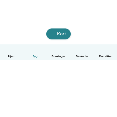
Kort
Hjem
Søg
Bookinger
Beskeder
Favoritter
Dansk
Hvordan det virker
Hjælp
Vilkår og privatliv
Priser
Oplysninger om virksomhed