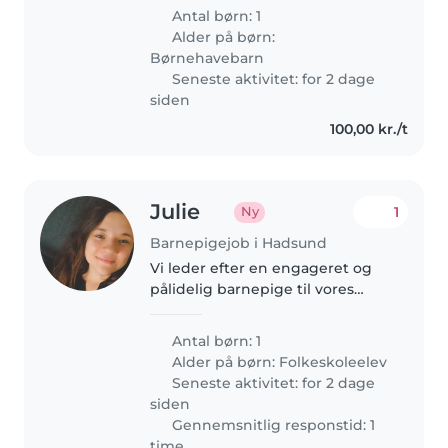
er vanvittig nysgerrig og elsker
Antal børn: 1
at snakke om forbavsende
Alder på børn:
mange ting! Madlavning er
Børnehavebarn
ingen..
Seneste aktivitet: for 2 dage
siden
100,00 kr./t
Julie
1
Ny
Barnepigejob i Hadsund
Vi leder efter en engageret og
pålidelig barnepige til vores
energiske og kreative 10 årige
pige. Vi foretrækker nogen, der
Antal børn: 1
er tryg ved at lave mad en gang i
Alder på børn:
Folkeskoleelev
mellem og gerne deltager..
Seneste aktivitet: for 2 dage
siden
Gennemsnitlig responstid: 1
time