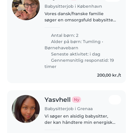
Babysitterjob i København
Vores dansk/franske familie
søger en omsorgsfuld babysitter
eller barnepige til at passe vores
energiske og nysgerrige drenge
Antal børn: 2
på 1 og 3 år. Også lettere
Alder på børn:
Tumling
•
oprydning i hjemmet, som fx..
Børnehavebarn
Seneste aktivitet: i dag
Gennemsnitlig responstid: 19
timer
200,00 kr./t
Yasvhell
Ny
Babysitterjob i Grenaa
Vi søger en alsidig babysitter,
der kan håndtere min energiske
4-årige dreng med lethed. Han