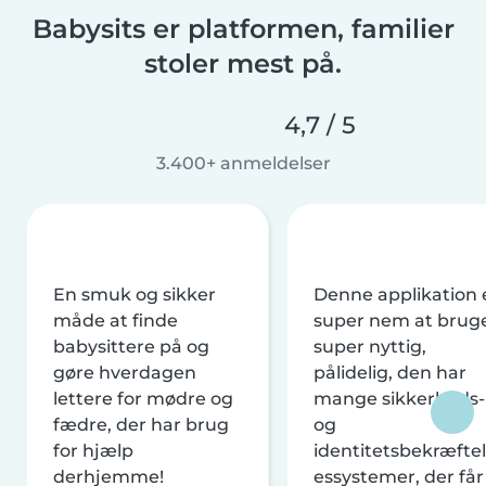
Babysits er platformen, familier
stoler mest på.
4,7 / 5
3.400+ anmeldelser
En smuk og sikker
Denne applikation 
måde at finde
super nem at brug
babysittere på og
super nyttig,
gøre hverdagen
pålidelig, den har
lettere for mødre og
mange sikkerheds-
fædre, der har brug
og
for hjælp
identitetsbekræftel
derhjemme!
essystemer, der får