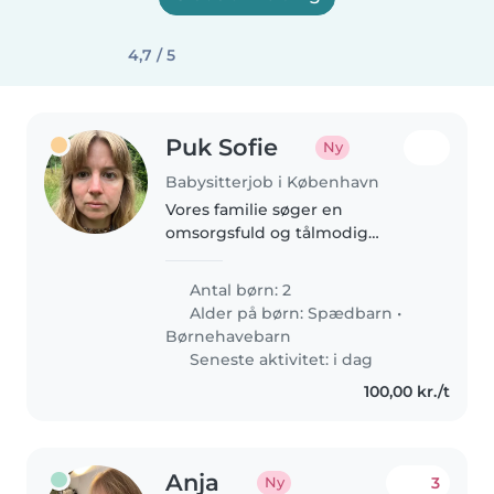
4,7 / 5
Puk Sofie
Ny
Babysitterjob i København
Vores familie søger en
omsorgsfuld og tålmodig
babysitter eller barnepige til
vores to børn. Den lille på 1 år og
Antal børn: 2
det nysgerrige førskolebarn skal
Alder på børn:
Spædbarn
•
passes med omsorg i vores
Børnehavebarn
hjem. Kontakt..
Seneste aktivitet: i dag
100,00 kr./t
Anja
3
Ny