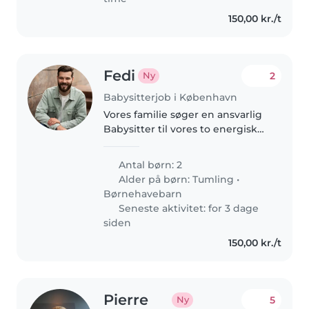
150,00 kr./t
Fedi
2
Ny
Babysitterjob i København
Vores familie søger en ansvarlig
Babysitter til vores to energiske
børn på 1 og 4 år. De er
nysgerrige og elsker at lege. Vi
Antal børn: 2
foretrækker en, der kan snakke
Alder på børn:
Tumling
•
dansk, da børnene ikke er..
Børnehavebarn
Seneste aktivitet: for 3 dage
siden
150,00 kr./t
Pierre
5
Ny