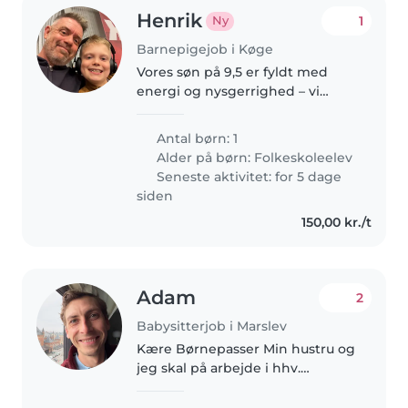
Henrik
1
Ny
Barnepigejob i Køge
Vores søn på 9,5 er fyldt med
energi og nysgerrighed – vi
leder efter en omsorgsfuld
barnepige, der er vant til børn
Antal børn: 1
med ADHD og gerne har
Alder på børn:
Folkeskoleelev
erfaring med kæledyr.
Seneste aktivitet: for 5 dage
siden
150,00 kr./t
Adam
2
Babysitterjob i Marslev
Kære Børnepasser Min hustru og
jeg skal på arbejde i hhv.
hjemmefra og i København, Vi
bor til daglig i USA og derfor har