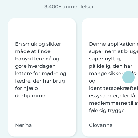
3.400+ anmeldelser
En smuk og sikker
Denne applikation 
måde at finde
super nem at brug
babysittere på og
super nyttig,
gøre hverdagen
pålidelig, den har
lettere for mødre og
mange sikkerheds-
fædre, der har brug
og
for hjælp
identitetsbekræftel
derhjemme!
essystemer, der får
medlemmerne til a
føle sig trygge.
Nerina
Giovanna