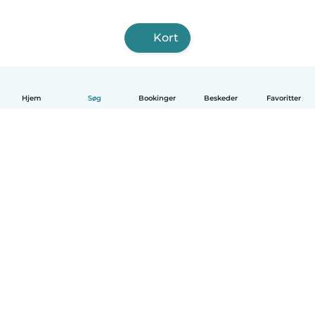
Kort
Hjem
Søg
Bookinger
Beskeder
Favoritter
Dansk
Hvordan det virker
Hjælp
Vilkår og privatliv
Priser
Oplysninger om virksomhed
Babysits for Work
Standarder for fællesskabet