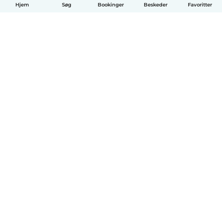
Hjem
Søg
Bookinger
Beskeder
Favoritter
Dansk
Hvordan det virker
Hjælp
Vilkår og privatliv
Priser
Oplysninger om virksomhed
Babysits for Work
Standarder for fællesskabet
© Babysits B.V.