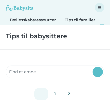
Fællesskabsressourcer
Tips til familier
Tip
Tips til babysittere
Søg fællesskabsressourcer
1
2