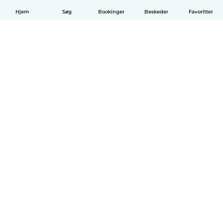
Hjem
Søg
Bookinger
Beskeder
Favoritter
Dansk
Hvordan det virker
Hjælp
Vilkår og privatliv
Priser
Oplysninger om virksomhed
Babysits for Work
Standarder for fællesskabet
© Babysits B.V.