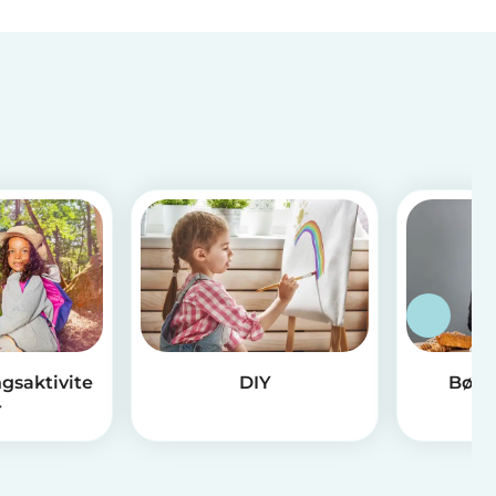
gsaktivite
DIY
Børn
r