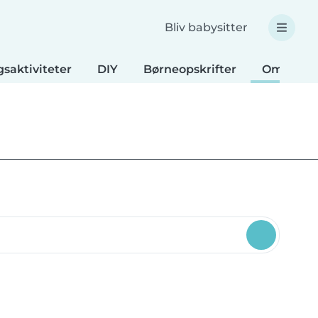
Bliv babysitter
saktiviteter
DIY
Børneopskrifter
Omsorg f