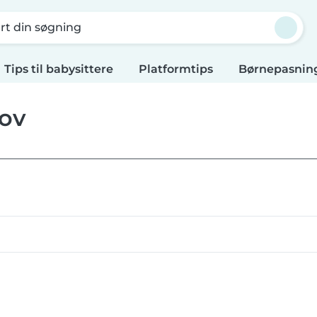
rt din søgning
Tips til babysittere
Platformtips
Børnepasning
hov