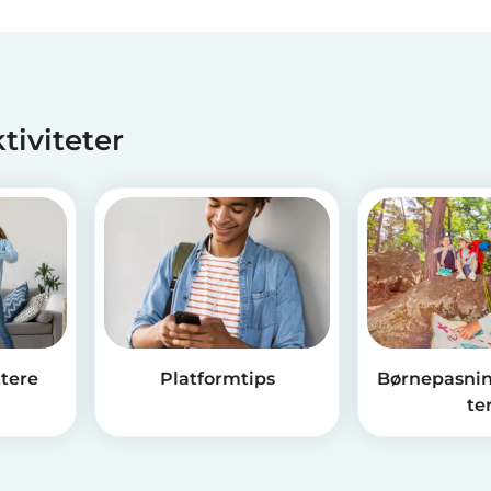
ktiviteter
ttere
Platformtips
Børnepasnin
te