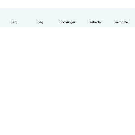
Hjem
Søg
Bookinger
Beskeder
Favoritter
Dansk
Hvordan det virker
Hjælp
Vilkår og privatliv
Priser
Oplysninger om virksomhed
Babysits for Work
Standarder for fællesskabet