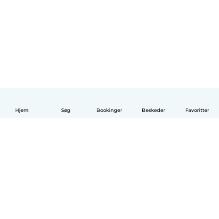
Hjem
Søg
Bookinger
Beskeder
Favoritter
Dansk
Hvordan det virker
Hjælp
Vilkår og privatliv