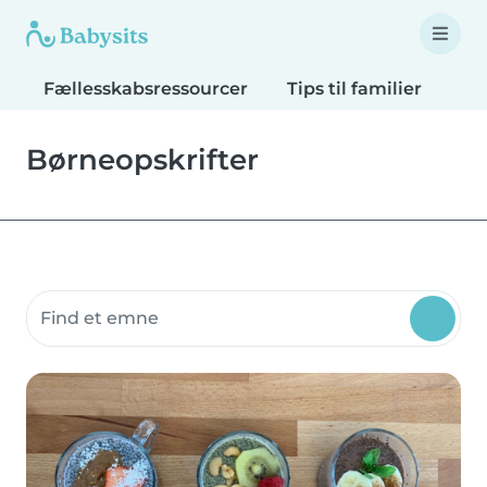
Fællesskabsressourcer
Tips til familier
Tip
Børneopskrifter
Søg fællesskabsressourcer