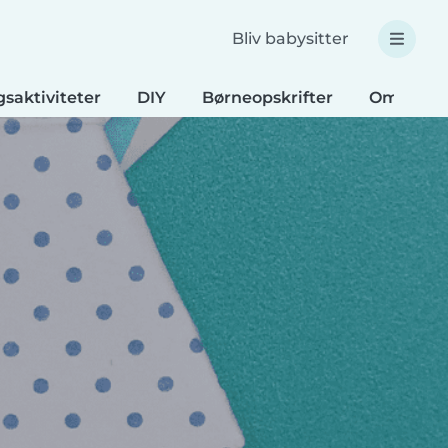
Bliv babysitter
saktiviteter
DIY
Børneopskrifter
Omsorg f