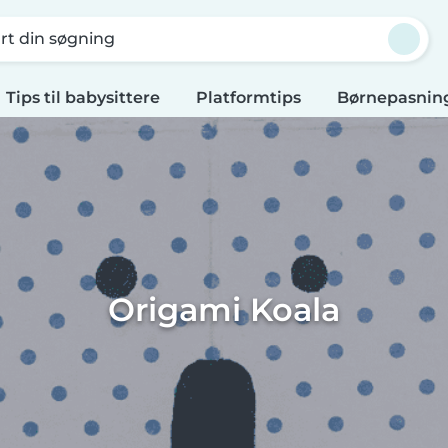
rt din søgning
Tips til babysittere
Platformtips
Børnepasning
Origami Koala