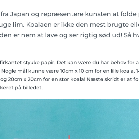
ra Japan og repræsentere kunsten at folde p
ruge lim. Koalaen er ikke den mest brugte el
 den er nem at lave og ser rigtig sød ud! Så 
 firkantet stykke papir. Det kan være du har behov for a
 Nogle mål kunne være 10cm x 10 cm for en lille koala, 
og 20cm x 20cm for en stor koala! Næste skridt er at f
eret på billedet.