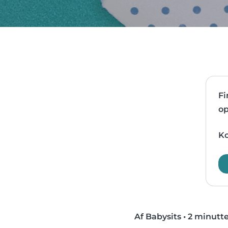
Fi
op
Ko
Af Babysits
•
2 minutte