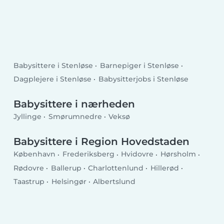
Babysittere i Stenløse
Barnepiger i Stenløse
Dagplejere i Stenløse
Babysitterjobs i Stenløse
Babysittere i nærheden
Jyllinge
Smørumnedre
Veksø
Babysittere i Region Hovedstaden
København
Frederiksberg
Hvidovre
Hørsholm
Rødovre
Ballerup
Charlottenlund
Hillerød
Taastrup
Helsingør
Albertslund