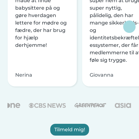
måde at finde
super nem at brug
babysittere på og
super nyttig,
gøre hverdagen
pålidelig, den har
lettere for mødre og
mange sikkerheds-
fædre, der har brug
og
for hjælp
identitetsbekræftel
derhjemme!
essystemer, der får
medlemmerne til a
føle sig trygge.
Nerina
Giovanna
Tilmeld mig!