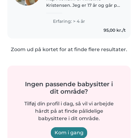
Kristensen. Jeg er 17 år og går på
en handelsgymnasial
uddannelse i Roskilde. Jeg har
Erfaring: > 4 år
altid været glad for børn og har
95,00 kr./t
stor erfaring med at passe dem
gennem..
Zoom ud på kortet for at finde flere resultater.
Ingen passende babysitter i
dit område?
Tilføj din profil i dag, så vil vi arbejde
hårdt på at finde pålidelige
babysittere i dit område.
Kom i gang