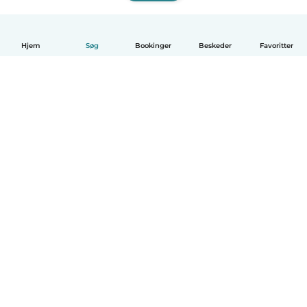
Hjem
Søg
Bookinger
Beskeder
Favoritter
Dansk
Hvordan det virker
Hjælp
Vilkår og privatliv
Priser
Oplysninger om virksomhed
Babysits for Work
Standarder for fællesskabet
© Babysits B.V.