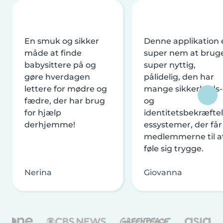
En smuk og sikker
Denne applikation 
måde at finde
super nem at brug
babysittere på og
super nyttig,
gøre hverdagen
pålidelig, den har
lettere for mødre og
mange sikkerheds-
fædre, der har brug
og
for hjælp
identitetsbekræftel
derhjemme!
essystemer, der får
medlemmerne til a
føle sig trygge.
Nerina
Giovanna