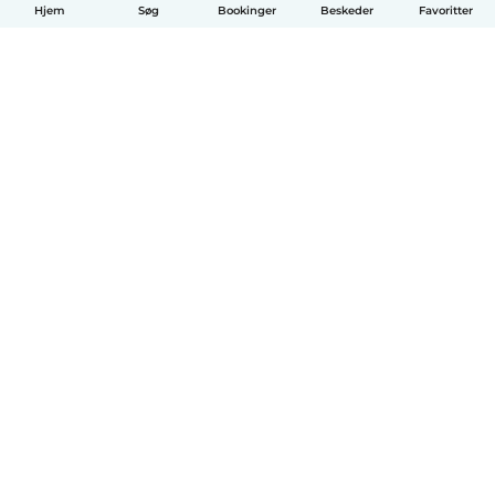
Hjem
Søg
Bookinger
Beskeder
Favoritter
Dansk
Hvordan det virker
Hjælp
Vilkår og privatliv
Priser
Oplysninger om virksomhed
Babysits for Work
Standarder for fællesskabet
© Babysits B.V.