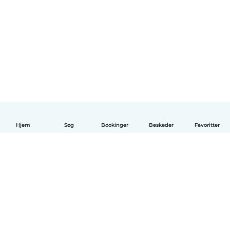
Hjem
Søg
Bookinger
Beskeder
Favoritter
Dansk
Hvordan det virker
Hjælp
Vilkår og privatliv