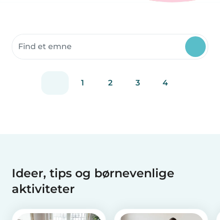
Søg fællesskabsressourcer
1
2
3
4
Ideer, tips og børnevenlige
aktiviteter