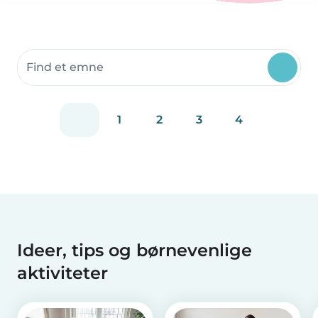
Søg fællesskabsressourcer
1
2
3
4
Ideer, tips og børnevenlige
aktiviteter