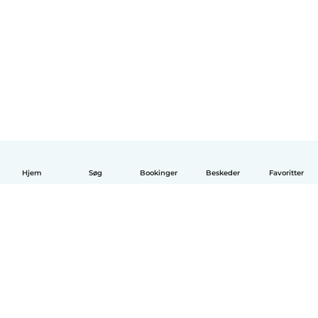
Hjem
Søg
Bookinger
Beskeder
Favoritter
Dansk
Hvordan det virker
Hjælp
Vilkår og privatliv