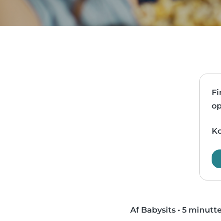
Fi
op
Ko
Af Babysits
•
5 minutte