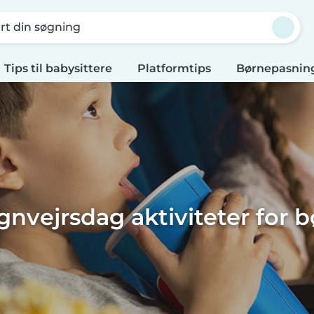
rt din søgning
Tips til babysittere
Platformtips
Børnepasning
gnvejrsdag aktiviteter for b