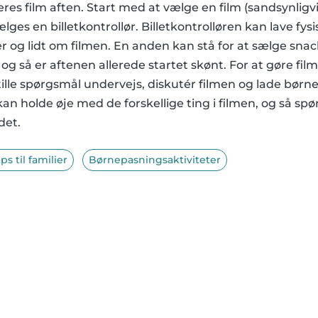
eres film aften. Start med at vælge en film (sandsynlig
ges en billetkontrollør. Billetkontrolløren kan lave fysi
r og lidt om filmen. En anden kan stå for at sælge snac
g så er aftenen allerede startet skønt. For at gøre fi
tille spørgsmål undervejs, diskutér filmen og lade børn
u kan holde øje med de forskellige ting i filmen, og så 
det.
ips til familier
Børnepasningsaktiviteter