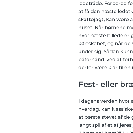
ledetråde. Forbered f
at få den næste ledetr
skattejagt, kan være a
huset. Når børnene mod
hvor næste billede er 
køleskabet, og når de 
under sig. Sådan kunne
påforhånd, ved at for
derfor være klar til en
Fest- eller br
I dagens verden hvor s
hverdag, kan klassisk
at børste støvet af de g
langt spil af et af jer