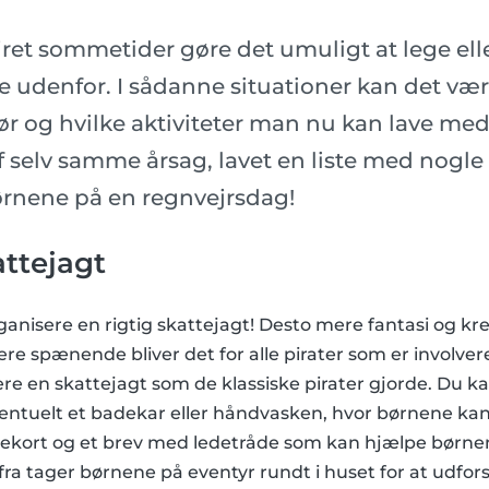
jret sommetider gøre det umuligt at lege el
 udenfor. I sådanne situationer kan det v
r og hvilke aktiviteter man nu kan lave med
af selv samme årsag, lavet en liste med nogle 
ørnene på en regnvejrsdag!
ttejagt
ganisere en rigtig skattejagt! Desto mere fantasi og krea
re spænende bliver det for alle pirater som er involvere
sere en skattejagt som de klassiske pirater gjorde. Du k
ventuelt et badekar eller håndvasken, hvor børnene kan
tekort og et brev med ledetråde som kan hjælpe børne
fra tager børnene på eventyr rundt i huset for at udfors