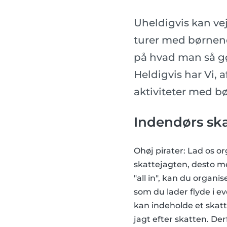
Uheldigvis kan ve
turer med børnene
på hvad man så gø
Heldigvis har Vi, 
aktiviteter med b
Indendørs ska
Ohøj pirater: Lad os or
skattejagten, desto me
"all in", kan du organi
som du lader flyde i e
kan indeholde et skat
jagt efter skatten. Der