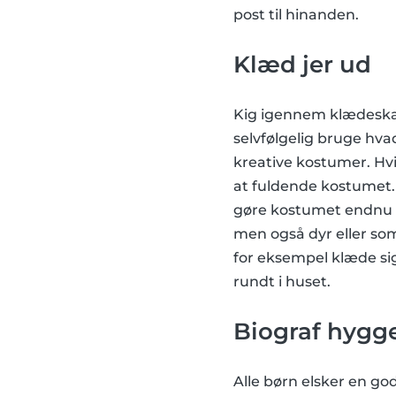
post til hinanden.
Klæd jer ud
Kig igennem klædeska
selvfølgelig bruge hva
kreative kostumer. Hvi
at fuldende kostumet. 
gøre kostumet endnu f
men også dyr eller so
for eksempel klæde si
rundt i huset.
Biograf hygge
Alle børn elsker en go