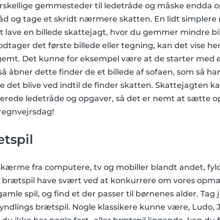
orskellige gemmesteder til ledetråde og måske endda op
åd og tage et skridt nærmere skatten. En lidt simplere
t lave en billede skattejagt, hvor du gemmer mindre bi
tager det første billede eller tegning, kan det vise hen
gemt. Det kunne for eksempel være at de starter med et
så åbner dette finder de et billede af sofaen, som så ha
 det blive ved indtil de finder skatten. Skattejagten 
berede ledetråde og opgaver, så det er nemt at sætte o
 regnvejrsdag!
ætspil
kærme fra computere, tv og mobiller blandt andet, fyl
e brætspil have svært ved at konkurrere om vores op
amle spil, og find et der passer til børnenes alder. Tag jer
es yndlings brætspil. Nogle klassikere kunne være, Ludo, 