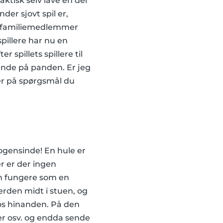
aktisk selv lave en del
der sjovt spil er,
da familiemedlemmer
pillere har nu en
 spillets spillere til
ående på panden. Er jeg
ler på spørgsmål du
nogensinde! En hule er
er er der ingen
an fungere som en
erden midt i stuen, og
os hinanden. På den
r osv. og endda sende