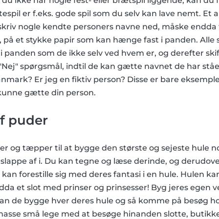
u ikke har nogle fest- eller brætspil liggende, kan du f
tespil er f.eks. gode spil som du selv kan lave nemt. Et an
t: skriv nogle kendte personers navne ned, måske end
, på et stykke papir som kan hænge fast i panden. Alle s
panden som de ikke selv ved hvem er, og derefter skifter
"/"Nej" spørgsmål, indtil de kan gætte navnet de har st
anmark? Er jeg en fiktiv person? Disse er bare eksemp
t kunne gætte din person.
f puder
der og tæpper til at bygge den største og sejeste hule 
 at slappe af i. Du kan tegne og læse derinde, og derudov
kan forestille sig med deres fantasi i en hule. Hulen k
ndda et slot med prinser og prinsesser! Byg jeres egen v
n kan de bygge hver deres hule og så komme på besøg h
asse små lege med at besøge hinanden slotte, butikke