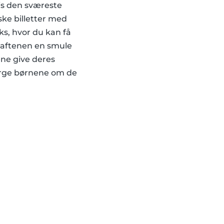
vis den sværeste
ske billetter med
ks, hvor du kan få
lmaftenen en smule
ene give deres
spørge børnene om de