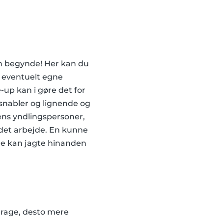
n begynde! Her kan du
g eventuelt egne
-up kan i gøre det for
 snabler og lignende og
ens yndlingspersoner,
det arbejde. En kunne
de kan jagte hinanden
ddrage, desto mere