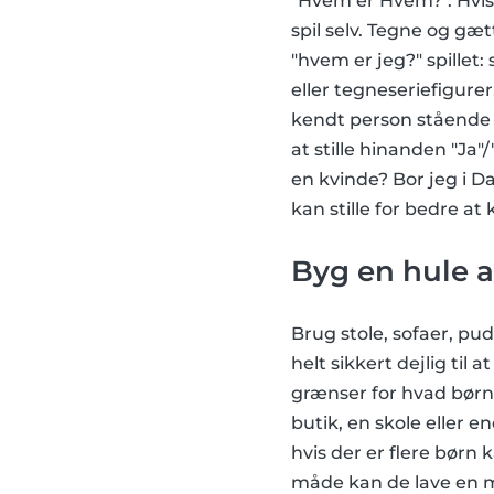
"Hvem er Hvem?". Hvis d
spil selv. Tegne og gæt
"hvem er jeg?" spille
eller tegneseriefigurer
kendt person stående i 
at stille hinanden "Ja
en kvinde? Bor jeg i D
kan stille for bedre a
Byg en hule a
Brug stole, sofaer, pu
helt sikkert dejlig til
grænser for hvad børn 
butik, en skole eller e
hvis der er flere bør
måde kan de lave en m