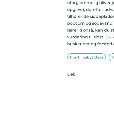
uforglemmelig bliver j
opgave), derefter udvæl
tilhørende siddepladse
popcorn og sodavand, o
lærerig også, kan du s
vurdering til sidst. D
husker det og forstod 
Tips til babysittere
T
Del: