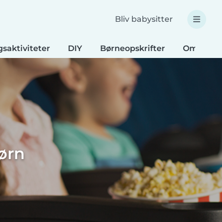
Bliv babysitter
saktiviteter
DIY
Børneopskrifter
Omsorg f
ørn