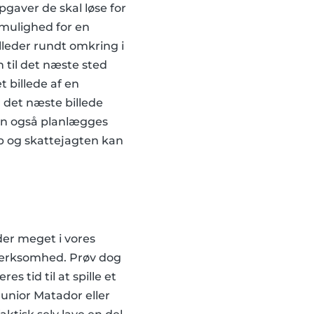
gaver de skal løse for
 mulighed for en
lleder rundt omkring i
 til det næste sted
 billede af en
r det næste billede
kan også planlægges
p og skattejagten kan
der meget i vores
mærksomhed. Prøv dog
es tid til at spille et
Junior Matador eller