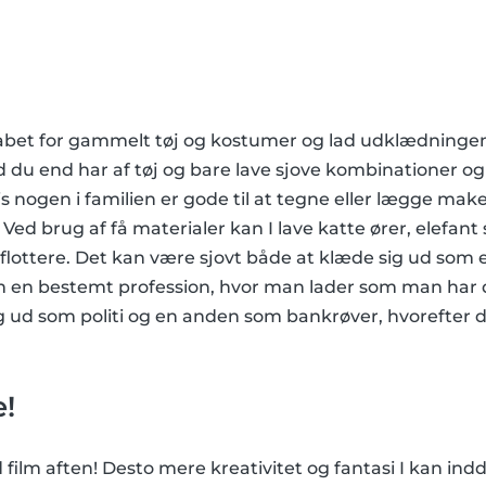
bet for gammelt tøj og kostumer og lad udklædninge
d du end har af tøj og bare lave sjove kombinationer o
s nogen i familien er gode til at tegne eller lægge make
Ved brug af få materialer kan I lave katte ører, elefant
lottere. Det kan være sjovt både at klæde sig ud som 
m en bestemt profession, hvor man lader som man har 
g ud som politi og en anden som bankrøver, hvorefter 
!
d film aften! Desto mere kreativitet og fantasi I kan in