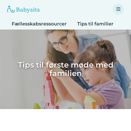
Fællesskabsressourcer
Tips til familier
Tip
Tips til første møde med
familien