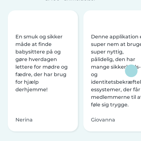
En smuk og sikker
Denne applikation 
måde at finde
super nem at brug
babysittere på og
super nyttig,
gøre hverdagen
pålidelig, den har
lettere for mødre og
mange sikkerheds-
fædre, der har brug
og
for hjælp
identitetsbekræftel
derhjemme!
essystemer, der får
medlemmerne til a
føle sig trygge.
Nerina
Giovanna