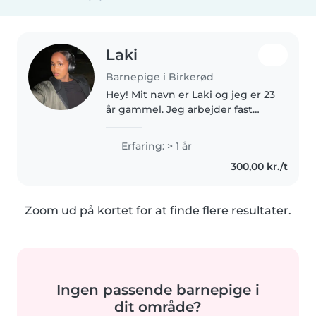
Laki
Barnepige i Birkerød
Hey! Mit navn er Laki og jeg er 23
år gammel. Jeg arbejder fast
som medhjælper på et
plejehjem og har tidligere
Erfaring: > 1 år
arbejdet som
300,00 kr./t
pædagogmedhjælper i en
børnehave/vuggestue. Både som
fast..
Zoom ud på kortet for at finde flere resultater.
Ingen passende barnepige i
dit område?