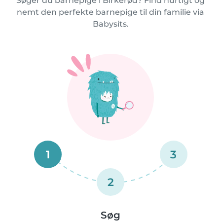
Søger du barnepige i Birkerød? Find hurtigt og
nemt den perfekte barnepige til din familie via
Babysits.
1
3
2
Søg