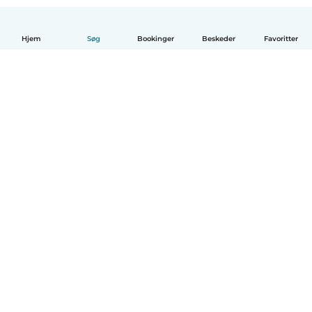
Hjem
Søg
Bookinger
Beskeder
Favoritter
Dansk
Hvordan det virker
Hjælp
Vilkår og privatliv
Priser
Oplysninger om virksomhed
Babysits for Work
Standarder for fællesskabet
© Babysits B.V.