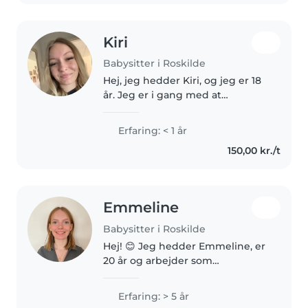
pris..
Kiri
Babysitter i Roskilde
Hej, jeg hedder Kiri, og jeg er 18
år. Jeg er i gang med at
uddannelse som
personvognsmekaniker, men
Erfaring: < 1 år
ved siden af søger jeg
150,00 kr./t
babysitter-jobs, fordi jeg elsker
at arbejde med børn...
Emmeline
Babysitter i Roskilde
Hej! 😊 Jeg hedder Emmeline, er
20 år og arbejder som
pædagogmedhjælper i et
børnehus i Roskilde. Jeg har
Erfaring: > 5 år
mange års erfaring med børn,