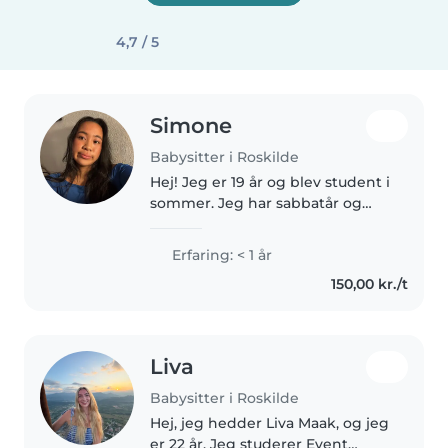
4,7 / 5
Simone
Babysitter i Roskilde
Hej! Jeg er 19 år og blev student i
sommer. Jeg har sabbatår og
arbejder, men vil gerne tjene lidt
ekstra ved at passe børn. Jeg er
Erfaring: < 1 år
rolig, ansvarsbevidst og
150,00 kr./t
omsorgsfuld, og kommer..
Liva
Babysitter i Roskilde
Hej, jeg hedder Liva Maak, og jeg
er 22 år. Jeg studerer Event