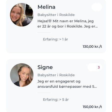
Melina
Babysitter i Roskilde
Hejsa!🌸 Mit navn er Melina, jeg
er 22 år og bor i Roskilde. Jeg er
den type person, der elsker at
skabe en hyggelig, tryg og glad
Erfaring: > 1 år
stemning omkring mig, hvad
130,00 kr./t
enten det er med en god..
Signe
3
Babysitter i Roskilde
Jeg er en engageret og
ansvarsfuld børnepasser med 5
års erfaring med at passe børn i
alderen fra småbørn til
Erfaring: > 5 år
førskolebørn. Jeg er omsorgsfuld
150,00 kr./t
og empatisk, og jeg sætter stor