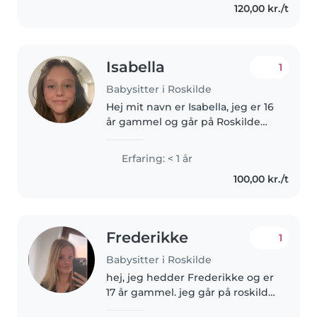
120,00 kr./t
både privat med min lillebror og
søster og fra..
Isabella
1
Babysitter i Roskilde
Hej mit navn er Isabella, jeg er 16
år gammel og går på Roskilde
katedralskole. jeg elsker at
arbejde med børn og har også
Erfaring: < 1 år
tideligere erfaring med børn. jeg
100,00 kr./t
har 2 yngre søskende på..
Frederikke
1
Babysitter i Roskilde
hej, jeg hedder Frederikke og er
17 år gammel. jeg går på roskilde
katedralskole og skal snart op i