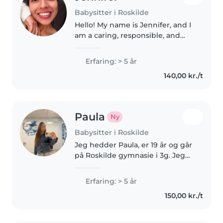
Babysitter i Roskilde
Hello! My name is Jennifer, and I
am a caring, responsible, and
reliable person currently living in
Roskilde. I am originally from
Erfaring: > 5 år
Colombia and am pursuing a
140,00 kr./t
Master's degree in
Environmental..
Paula
Ny
Babysitter i Roskilde
Jeg hedder Paula, er 19 år og går
på Roskilde gymnasie i 3g. Jeg
syntes det er rigtig hyggeligt at
passe børn og elsker at være
Erfaring: > 5 år
sammen med dem. Jeg har ikke
150,00 kr./t
arbejdet med det før, men..