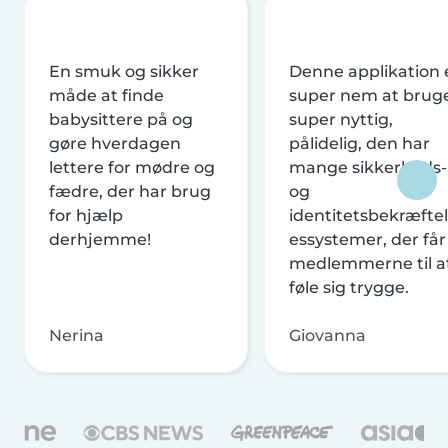
En smuk og sikker
Denne applikation 
måde at finde
super nem at brug
babysittere på og
super nyttig,
gøre hverdagen
pålidelig, den har
lettere for mødre og
mange sikkerheds-
fædre, der har brug
og
for hjælp
identitetsbekræftel
derhjemme!
essystemer, der får
medlemmerne til a
føle sig trygge.
Nerina
Giovanna