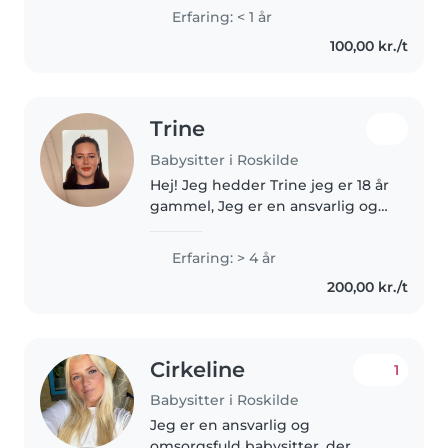
2.g. jeg elsker at passe børn og
Erfaring: < 1 år
hjælpe til. jeg har lige fået
100,00 kr./t
kørekort for en måned..
Trine
Babysitter i Roskilde
Hej! Jeg hedder Trine jeg er 18 år
gammel, Jeg er en ansvarlig og
omsorgsfuld babysitter, som
elsker at være sammen med
Erfaring: > 4 år
børn. Jeg er tålmodig, kreativ og
200,00 kr./t
god til at skabe trygge og..
Cirkeline
1
Babysitter i Roskilde
Jeg er en ansvarlig og
omsorgsfuld babysitter, der