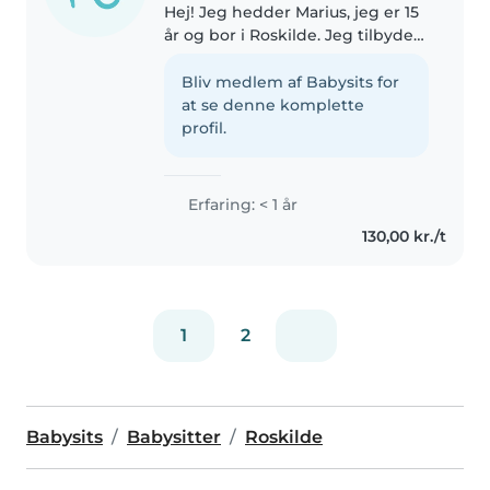
Hej! Jeg hedder Marius, jeg er 15
år og bor i Roskilde. Jeg tilbyder
pasning af børn efter skole, om
aftenen og i weekender. Jeg har
Bliv medlem af Babysits for
erfaring med at passe andre
at se denne komplette
børn og kan hjælpe..
profil.
Erfaring: < 1 år
130,00 kr./t
1
2
Babysits
Babysitter
Roskilde