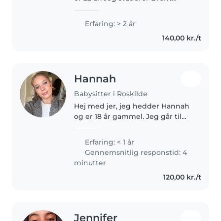
Management og Økonomi på
Zealand i Roskilde og bor
Erfaring: > 2 år
centralt i byen. Jeg har tidligere
140,00 kr./t
passet to dejlige piger på 6 og..
Hannah
Babysitter i Roskilde
Hej med jer, jeg hedder Hannah
og er 18 år gammel. Jeg går til
hverdag på gymnasiet,
derudover har jeg hest og
Erfaring: < 1 år
sætter pris på en god løbetur.
Gennemsnitlig responstid: 4
Jeg har et solidt fagligt
minutter
grundlag,..
120,00 kr./t
Jennifer