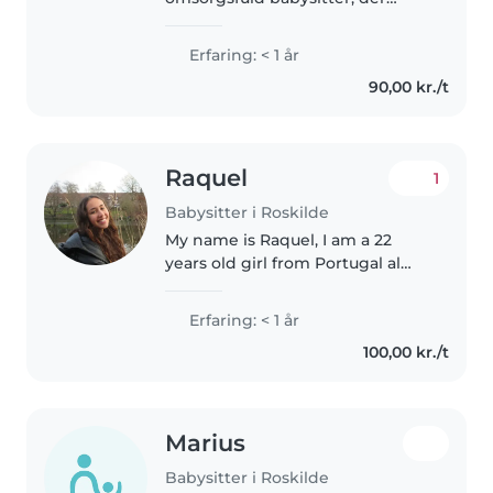
elsker at arbejde med børn i alle
aldre. Jeg er
Erfaring: < 1 år
førstehjælpscertificeret og har
90,00 kr./t
erfaring med børn med særlige
behov, herunder autism,..
Raquel
1
Babysitter i Roskilde
My name is Raquel, I am a 22
years old girl from Portugal al
and i moved to Denmark to do a
Masters in Social
Erfaring: < 1 år
entrepreneurship and
100,00 kr./t
management at RUC and I have
a bachelors in Social..
Marius
Babysitter i Roskilde