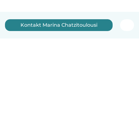
Kontakt Marina Chatzitoulousi
Dansk
Hvordan det virker
Hjælp
Vilkår og privatliv
Priser
Oplysninger om virksomhed
Babysits for Work
Standarder for fællesskabet