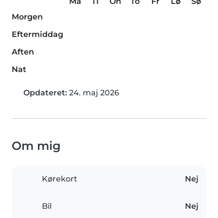
Ma
Ti
On
To
Fr
Lø
Sø
Morgen
Eftermiddag
Aften
Nat
Opdateret:
24. maj 2026
Om mig
Kørekort
Nej
Bil
Nej