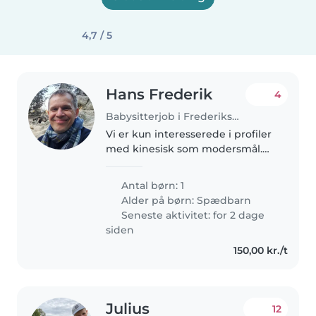
4,7 / 5
Hans Frederik
4
Babysitterjob i Frederiksberg
Vi er kun interesserede i profiler
med kinesisk som modersmål.
We are only interested in
profiles whose mother tongue is
Antal børn: 1
Chinese. Dante Valdemar havde
Alder på børn:
Spædbarn
fødselsdag d. 21. Marts 2026..
Seneste aktivitet: for 2 dage
siden
150,00 kr./t
Julius
12