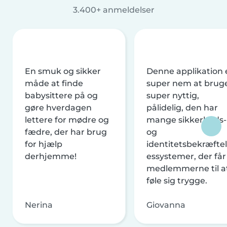
3.400+ anmeldelser
En smuk og sikker
Denne applikation 
måde at finde
super nem at brug
babysittere på og
super nyttig,
gøre hverdagen
pålidelig, den har
lettere for mødre og
mange sikkerheds-
fædre, der har brug
og
for hjælp
identitetsbekræftel
derhjemme!
essystemer, der får
medlemmerne til a
føle sig trygge.
Nerina
Giovanna