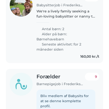
Babysitterjob i Frederiksberg
We're a lively family seeking a
fun-loving babysitter or nanny to
care for our two playful
preschoolers in our home. Our
Antal børn: 2
kids are full of energy and love
Alder på børn:
sports, so someone who enjoys..
Børnehavebarn
Seneste aktivitet: for 2
måneder siden
160,00 kr./t
Forælder
9
Barnepigejob i Frederiksberg
Bliv medlem af Babysits for
at se denne komplette
profil.