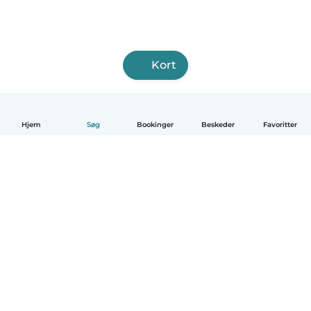
Kort
Hjem
Søg
Bookinger
Beskeder
Favoritter
Dansk
Hvordan det virker
Hjælp
Vilkår og privatliv
Priser
Oplysninger om virksomhed
Babysits for Work
Standarder for fællesskabet