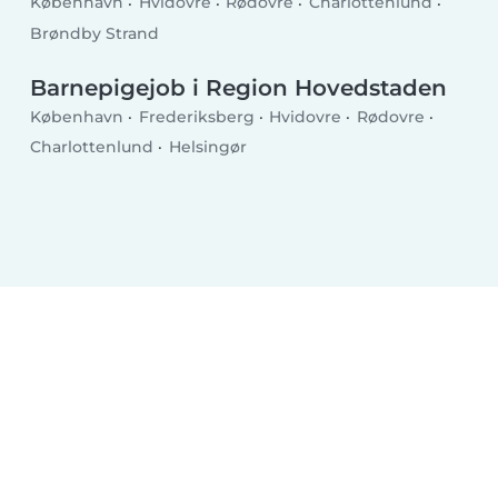
København
Hvidovre
Rødovre
Charlottenlund
Brøndby Strand
Barnepigejob i Region Hovedstaden
København
Frederiksberg
Hvidovre
Rødovre
Charlottenlund
Helsingør