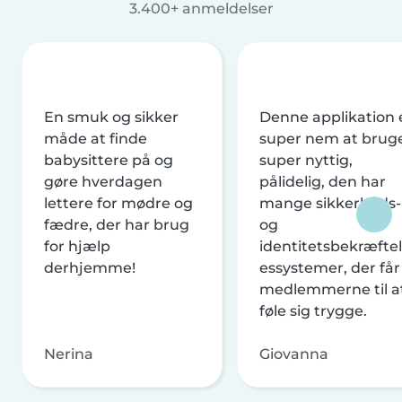
3.400+ anmeldelser
En smuk og sikker
Denne applikation 
måde at finde
super nem at brug
babysittere på og
super nyttig,
gøre hverdagen
pålidelig, den har
lettere for mødre og
mange sikkerheds-
fædre, der har brug
og
for hjælp
identitetsbekræftel
derhjemme!
essystemer, der får
medlemmerne til a
føle sig trygge.
Nerina
Giovanna