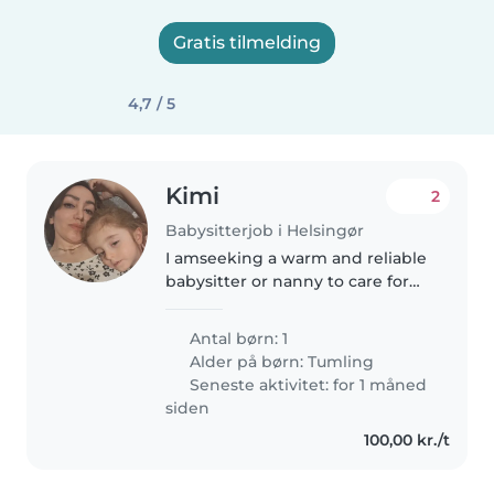
Gratis tilmelding
4,7 / 5
Kimi
2
Babysitterjob i Helsingør
I amseeking a warm and reliable
babysitter or nanny to care for
my friendly, playful toddler at
your place. My little one is
Antal børn: 1
curious and full of energy, so
Alder på børn:
Tumling
someone who loves engaging..
Seneste aktivitet: for 1 måned
siden
100,00 kr./t