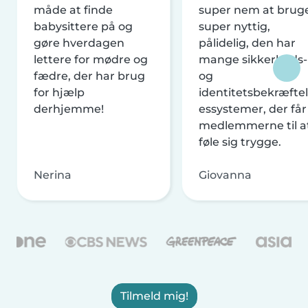
måde at finde
super nem at brug
babysittere på og
super nyttig,
gøre hverdagen
pålidelig, den har
lettere for mødre og
mange sikkerheds-
fædre, der har brug
og
for hjælp
identitetsbekræftel
derhjemme!
essystemer, der får
medlemmerne til a
føle sig trygge.
Nerina
Giovanna
Tilmeld mig!