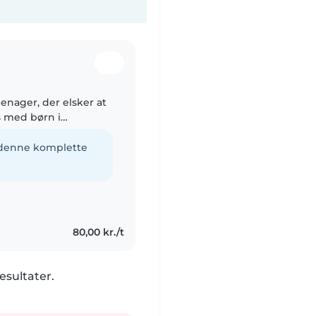
eenager, der elsker at
s med børn i
 har erfaring med
e denne komplette
80,00 kr./t
esultater.