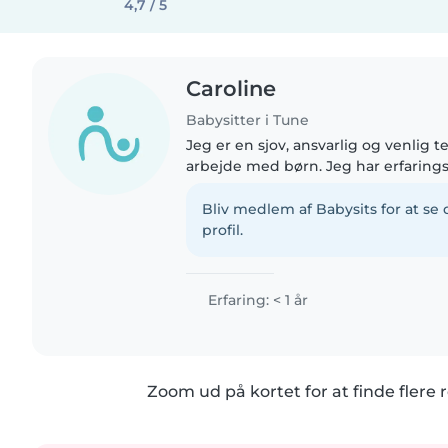
4,7 / 5
Caroline
Babysitter i Tune
Jeg er en sjov, ansvarlig og venlig t
arbejde med børn. Jeg har erfaring
børnehave- og skolealderen, og jeg
børn med ADHD og autisme...
Bliv medlem af Babysits for at s
profil.
Erfaring: < 1 år
Zoom ud på kortet for at finde flere r