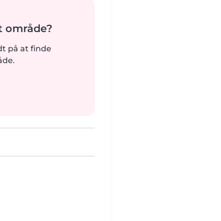
it område?
rdt på at finde
åde.