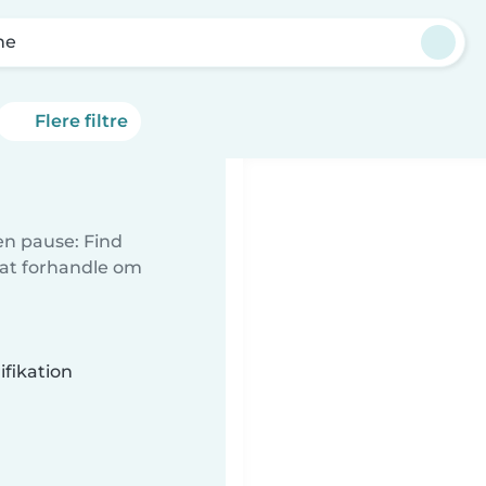
ne
Flere filtre
 en pause: Find
 at forhandle om
fikation