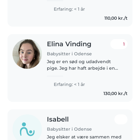
med min familie og har 2 brødre,
Erfaring: < 1 år
en store og lillebror. Jeg har
110,00 kr./t
førhen arbejdet næsten..
Elina Vinding
1
Babysitter i Odense
Jeg er en sød og udadvendt
pige. Jeg har haft arbejde i en
børnehave som jeg elskede at
arbejde i. Det har givet mig en
Erfaring: < 1 år
masse erfaring
130,00 kr./t
Isabell
Babysitter i Odense
Jeg elsker at være sammen med