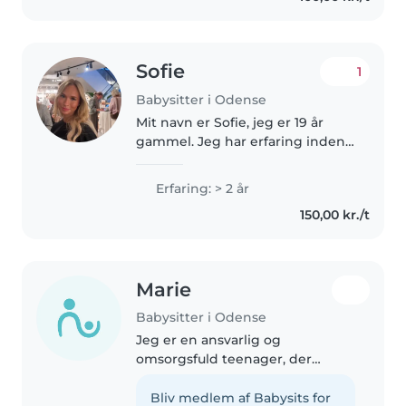
Sofie
1
Babysitter i Odense
Mit navn er Sofie, jeg er 19 år
gammel. Jeg har erfaring inden
for små børn 1-5 års alderen, jeg
har passet en dreng på 9mdr og
Erfaring: > 2 år
passet børn i min familie. Jeg har
150,00 kr./t
en bil og har også..
Marie
Babysitter i Odense
Jeg er en ansvarlig og
omsorgsfuld teenager, der
elsker at passe børn. Jeg har 2
års erfaring med at passe børn i
Bliv medlem af Babysits for