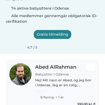
74 aktive babysittere i Odense
Alle medlemmer gennemgår obligatorisk ID-
verifikation
Gratis tilmelding
4,7 / 5
Abed AlRahman
Babysitter i Odense
Hej! Mit navn er Abed, og jeg bor
i Odense. Jeg er en rolig,
ansvarlig og omsorgsfuld person,
der virkelig nyder at tilbringe tid
Erfaring: < 1 år
sammen med børn. Jeg har et
100,00 kr./t
stort hjerte og gør altid..