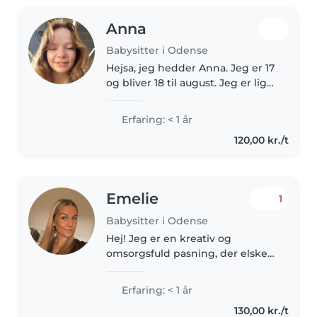
Anna
Babysitter i Odense
Hejsa, jeg hedder Anna. Jeg er 17
og bliver 18 til august. Jeg er lige
flyttet hjemmefra, og har ikke
noget job lige nu. Jeg laver selv
Erfaring: < 1 år
mad til mig selv hver dag, så det
120,00 kr./t
kan jeg sagtens..
Emelie
1
Babysitter i Odense
Hej! Jeg er en kreativ og
omsorgsfuld pasning, der elsker
at arbejde med børn. Jeg har
erfaring med babyer, småbørn
Erfaring: < 1 år
og børnehavebørn og er
130,00 kr./t
komfortabel med kæledyr og