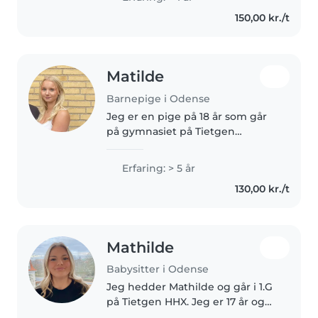
børn og vil elske at kunne
150,00 kr./t
bidrage med en masse hjælp,
hvor jeg..
Matilde
Barnepige i Odense
Jeg er en pige på 18 år som går
på gymnasiet på Tietgen
handelsgymnasium. Jeg er en
ansvarsbevidst, omsorgsfuld og
Erfaring: > 5 år
positiv person, som elsker at
130,00 kr./t
være sammen med børn. Jeg er
tålmodig,..
Mathilde
Babysitter i Odense
Jeg hedder Mathilde og går i 1.G
på Tietgen HHX. Jeg er 17 år og
fylder 18 i sommerferien. Jeg bor