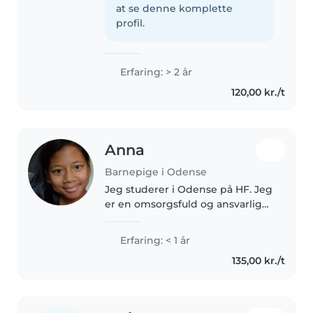
alle aldre, fra børnehave til
at se denne komplette
teenager. Jeg er komfortabel
profil.
med kæledyr,..
Erfaring: > 2 år
120,00 kr./t
Anna
Barnepige i Odense
Jeg studerer i Odense på HF. Jeg
er en omsorgsfuld og ansvarlig
person, som elsker at være
sammen med børn. Jeg har
Erfaring: < 1 år
erfaring med at passe min
135,00 kr./t
lillebror og mine yngre kusiner,
hvor..