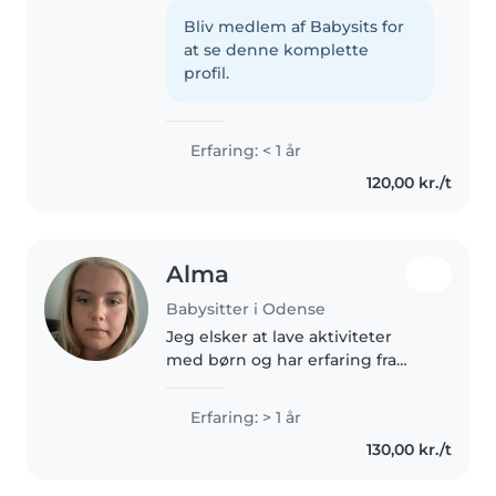
børnepasning, herunder babyer
og førskolebørn. Jeg er flydende
Bliv medlem af Babysits for
i dansk og engelsk og er vant til
at se denne komplette
at støtte børn med forskellige..
profil.
Erfaring: < 1 år
120,00 kr./t
Alma
Babysitter i Odense
Jeg elsker at lave aktiviteter
med børn og har erfaring fra
pasning alene med min søster
da hun var yngre. Jeg synes
Erfaring: > 1 år
musik og håndværk er rigtigt
130,00 kr./t
hyggeligt og at skabe sjove og
trygge..