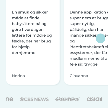
En smuk og sikker
Denne applikation 
måde at finde
super nem at brug
babysittere på og
super nyttig,
gøre hverdagen
pålidelig, den har
lettere for mødre og
mange sikkerheds-
fædre, der har brug
og
for hjælp
identitetsbekræftel
derhjemme!
essystemer, der får
medlemmerne til a
føle sig trygge.
Nerina
Giovanna