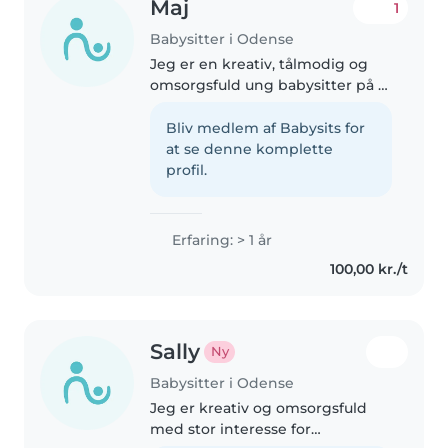
Maj
1
Babysitter i Odense
Jeg er en kreativ, tålmodig og
omsorgsfuld ung babysitter på 15
år. Jeg har 1 års erfaring med at
passe børn i alle aldre, fra
Bliv medlem af Babysits for
slyngelstørrelse til teenagere.
at se denne komplette
Selvom jeg endnu ikke..
profil.
Erfaring: > 1 år
100,00 kr./t
Sally
Ny
Babysitter i Odense
Jeg er kreativ og omsorgsfuld
med stor interesse for