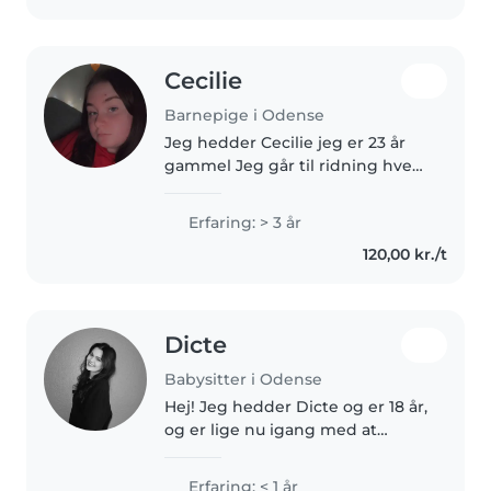
madlavning. Jeg..
Cecilie
Barnepige i Odense
Jeg hedder Cecilie jeg er 23 år
gammel Jeg går til ridning hver
torsdag fra 18 til 19 og jeg har lidt
udfordringer men jeg elsker at
Erfaring: > 3 år
passe børn det gør mig glad og
120,00 kr./t
så kan jeg godt..
Dicte
Babysitter i Odense
Hej! Jeg hedder Dicte og er 18 år,
og er lige nu igang med at
afslutte 2.g på en STX. Jeg
brænder for at arbejde med
Erfaring: < 1 år