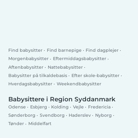
Find babysitter
Find barnepige
Find dagplejer
Morgenbabysitter
Eftermiddagsbabysitter
Aftenbabysitter
Nattebabysitter
Babysitter på tilkaldebasis
Efter skole-babysitter
Hverdagsbabysitter
Weekendbabysitter
Babysittere i Region Syddanmark
Odense
Esbjerg
Kolding
Vejle
Fredericia
Sønderborg
Svendborg
Haderslev
Nyborg
Tønder
Middelfart