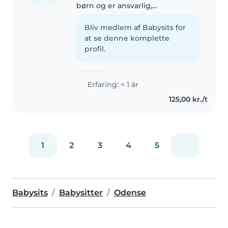
børn og er ansvarlig,
omsorgsfuld og tålmodig. Jeg
kan tegne, læse, og har erfaring
Bliv medlem af Babysits for
med forskellige aktiviteter som
at se denne komplette
håndværk, musik og spil. Jeg
profil.
spiller..
Erfaring: < 1 år
125,00 kr./t
1
2
3
4
5
Babysits
Babysitter
Odense