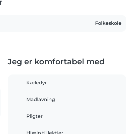
r
Folkeskole
Jeg er komfortabel med
Kæledyr
Madlavning
Pligter
Hjælp til lektier