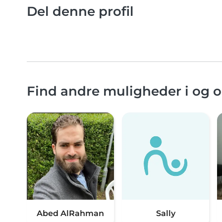
Del denne profil
Find andre muligheder i og
Abed AlRahman
Sally