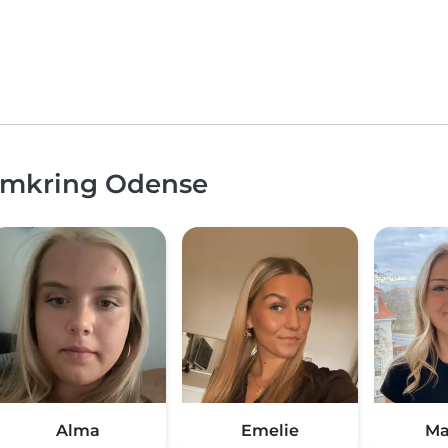
 omkring Odense
Alma
Emelie
Ma