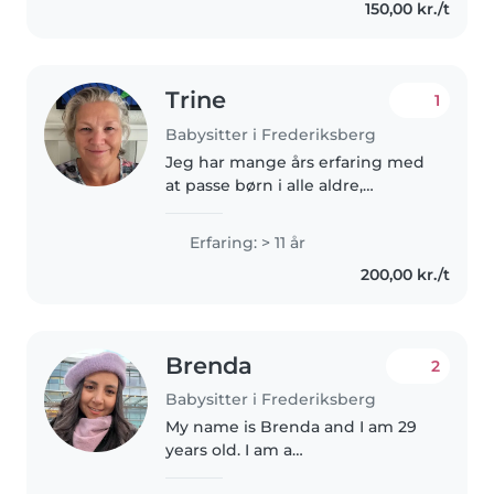
150,00 kr./t
med lektier og hjælpe..
Trine
1
Babysitter i Frederiksberg
Jeg har mange års erfaring med
at passe børn i alle aldre,
herunder børn med særlige
behov. Jeg er venlig,
Erfaring: > 11 år
omsorgsfuld og sjov, og jeg er
200,00 kr./t
flersproget (dansk, engelsk og
græsk). Jeg..
Brenda
2
Babysitter i Frederiksberg
My name is Brenda and I am 29
years old. I am a
psychopedagogue with seven