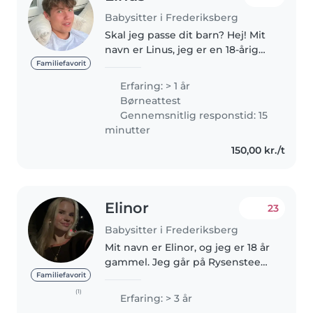
Babysitter i Frederiksberg
Skal jeg passe dit barn? Hej! Mit
navn er Linus, jeg er en 18-årig
dreng og til dagligt går jeg på
Familiefavorit
Gentofte HF Jeg har to brødre –
Erfaring: > 1 år
en på 14 og en på 20 – og har
Børneattest
efterhånden god erfaring..
Gennemsnitlig responstid: 15
minutter
150,00 kr./t
Elinor
23
Babysitter i Frederiksberg
Mit navn er Elinor, og jeg er 18 år
gammel. Jeg går på Rysensteen
gymnasium Jeg leder efter et
Familiefavorit
fast arbejde i løbet af ugen. Jeg
(1)
Erfaring: > 3 år
er i stand til lave mad, hjælpe