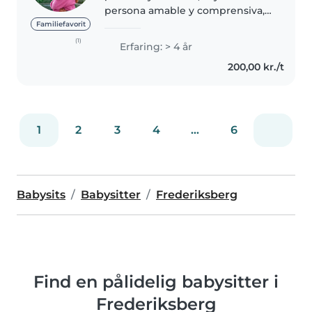
persona amable y comprensiva,
lo que me permite establecer
Familiefavorit
rápidamente una conexión
(1)
Erfaring: > 4 år
afectuosa con los niños. Mi
200,00 kr./t
compromiso es crear un
ambiente de confianza..
1
2
3
4
...
6
Babysits
Babysitter
Frederiksberg
Find en pålidelig babysitter i
Frederiksberg