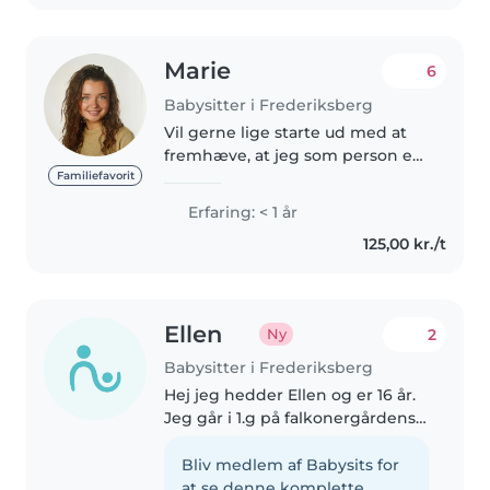
Marie
6
Babysitter i Frederiksberg
Vil gerne lige starte ud med at
fremhæve, at jeg som person er
meget moden og rolig af min
Familiefavorit
unge alder. :) -Det vælger jeg at
Erfaring: < 1 år
nævne, da jeg har fuld forståelse
125,00 kr./t
for at min alder har..
Ellen
2
Ny
Babysitter i Frederiksberg
Hej jeg hedder Ellen og er 16 år.
Jeg går i 1.g på falkonergårdens
gymnasium. Jeg har selv 2 små
søskende som jeg har passet
Bliv medlem af Babysits for
hele deres barndom, og har
at se denne komplette