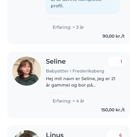
tidligere babysittede
profil.
familievenners..
Erfaring: > 3 år
90,00 kr./t
Seline
1
Babysitter i Frederiksberg
Hej mit navn er Seline, jeg er 21
år gammel og bor på
Frederiksberg. Jeg er en
omsorgsfuld, rolig og
Erfaring: > 4 år
ansvarsbevidst babysitter med
150,00 kr./t
flere års erfaring med børn i
forskellige aldre...
Linus
6