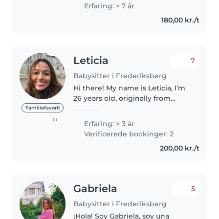
years of experience. I'm also able
Erfaring: > 7 år
to do the shopping, cook, help
180,00 kr./t
with homework, do some light
housework...
Leticia
7
Babysitter i Frederiksberg
Hi there! My name is Leticia, I’m
26 years old, originally from
Brazil, and I speak Portuguese
Familiefavorit
and English. I recently moved to
(1)
Erfaring: > 3 år
Denmark with my Danish
Verificerede bookinger: 2
husband. Over the years, I’ve..
200,00 kr./t
Gabriela
5
Babysitter i Frederiksberg
¡Hola! Soy Gabriela, soy una