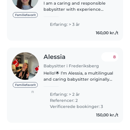
I am a caring and responsible
babysitter with experience
handling up to three children of
Familiefavorit
different ages at once. Growing
Erfaring: > 3 år
up with two younger brothers
160,00 kr./t
has helped me develop a
strong..
Alessia
8
Babysitter i Frederiksberg
Hello!🌟 I’m Alessia, a multilingual
and caring babysitter originally
from Italy. I have 2 years of
Familiefavorit
experience and a strong
(1)
Erfaring: > 2 år
academic background with a
Referencer: 2
Bachelor’s in Business and a
Verificerede bookinger: 3
Master’s..
150,00 kr./t