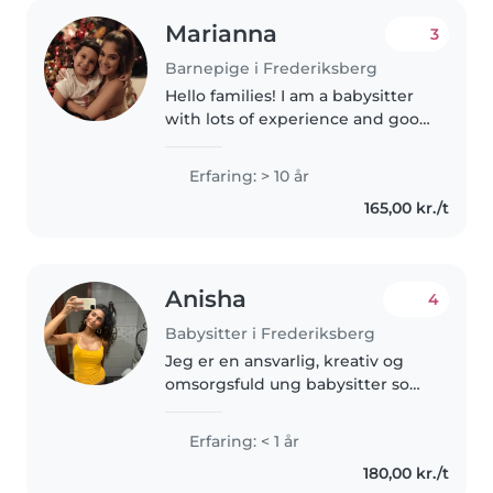
Marianna
3
Barnepige i Frederiksberg
Hello families! I am a babysitter
with lots of experience and good
references in Copenhagen and
surrounding areas. With more
Erfaring: > 10 år
than 10 years of experience, I
165,00 kr./t
offer my babysitting service..
Anisha
4
Babysitter i Frederiksberg
Jeg er en ansvarlig, kreativ og
omsorgsfuld ung babysitter som
er 18 år. Jeg har 1 års erfaring
med børn i alderen fra
Erfaring: < 1 år
vuggestue til teenager og er
180,00 kr./t
særligt god til at tegne, læse,..