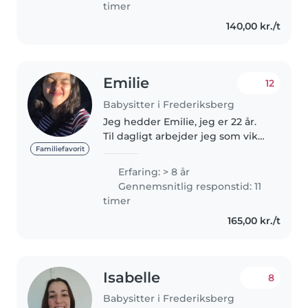
timer
140,00 kr./t
Emilie
12
Babysitter i Frederiksberg
Jeg hedder Emilie, jeg er 22 år.
Til dagligt arbejder jeg som vikar
i en vuggestue/børnehave. Jeg
Familiefavorit
har passet børn i flere år og i
Erfaring: > 8 år
mange aldre. Jeg har kørekort,
Gennemsnitlig responstid: 11
men ikke bil, dog..
timer
165,00 kr./t
Isabelle
8
Babysitter i Frederiksberg