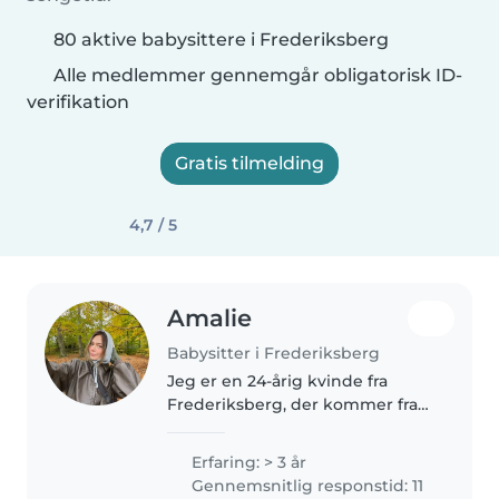
80 aktive babysittere i Frederiksberg
Alle medlemmer gennemgår obligatorisk ID-
verifikation
Gratis tilmelding
4,7 / 5
Amalie
Babysitter i Frederiksberg
Jeg er en 24-årig kvinde fra
Frederiksberg, der kommer fra
en stor familie og derfor altid har
været vant til at hjælpe med at
Erfaring: > 3 år
passe mine yngre søskende.
Gennemsnitlig responstid: 11
Som 18-årig arbejdede jeg..