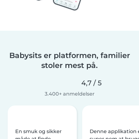
Babysits er platformen, familier
stoler mest på.
4,7 / 5
3.400+ anmeldelser
En smuk og sikker
Denne applikation 
måde at finde
super nem at brug